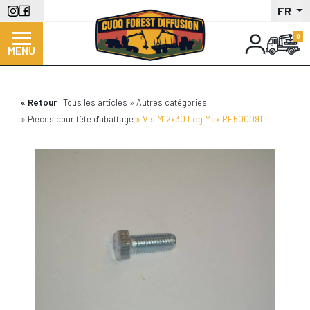
Aller
FR
au
contenu
MENU
principal
Retour
Tous les articles
Autres catégories
Pièces pour tête d'abattage
Vis M12x30 Log Max RE500091