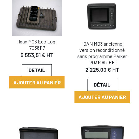
Iqan MC3 Eco Log
IQAN MD3 ancienne
7038117
version reconditionné
5 553,51 € HT
sans programme Parker
7031465-RE
2 225,00 € HT
DÉTAIL
AJOUTER AU PANIER
DÉTAIL
AJOUTER AU PANIER