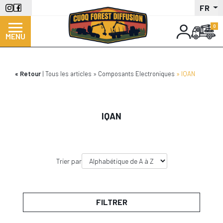
Aller
FR
au
contenu
MENU
principal
Retour
Tous les articles
Composants Electroniques
IQAN
IQAN
Trier par
FILTRER