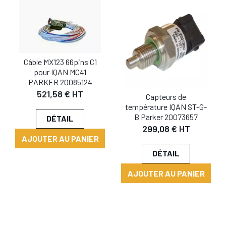
Câble MX123 66pins C1
pour IQAN MC41
PARKER 20085124
521,58 € HT
Capteurs de
température IQAN ST-G-
B Parker 20073657
DÉTAIL
299,08 € HT
AJOUTER AU PANIER
DÉTAIL
AJOUTER AU PANIER