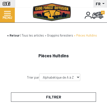
Aller
FR
au
contenu
MENU
principal
Retour
Tous les articles
Grappins forestiers
Pièces Hultdins
Pièces Hultdins
Trier par
FILTRER