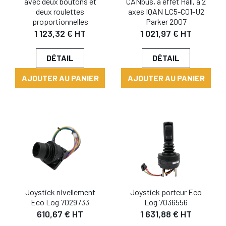
avec deux boutons et
CANbus, à effet Hall, à 2
deux roulettes
axes IQAN LC5-C01-U2
proportionnelles
Parker 2007
1 123,32 € HT
1 021,97 € HT
DÉTAIL
DÉTAIL
AJOUTER AU PANIER
AJOUTER AU PANIER
Joystick nivellement
Joystick porteur Eco
Eco Log 7029733
Log 7036556
610,67 € HT
1 631,88 € HT