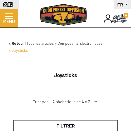
Aller
FR
au
contenu
MENU
principal
Retour
Tous les articles
Composants Electroniques
Joysticks
Joysticks
Trier par
FILTRER