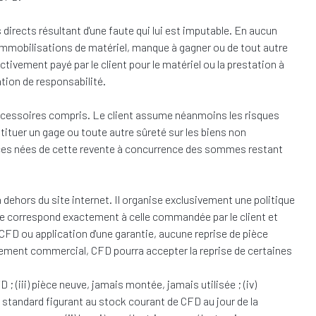
irects résultant d'une faute qui lui est imputable. En aucun
 immobilisations de matériel, manque à gagner ou de tout autre
vement payé par le client pour le matériel ou la prestation à
ation de responsabilité.
accessoires compris. Le client assume néanmoins les risques
stituer un gage ou toute autre sûreté sur les biens non
ances nées de cette revente à concurrence des sommes restant
 dehors du site internet. Il organise exclusivement une politique
vrée correspond exactement à celle commandée par le client et
 CFD ou application d'une garantie, aucune reprise de pièce
urement commercial, CFD pourra accepter la reprise de certaines
 ; (iii) pièce neuve, jamais montée, jamais utilisée ; (iv)
ièce standard figurant au stock courant de CFD au jour de la