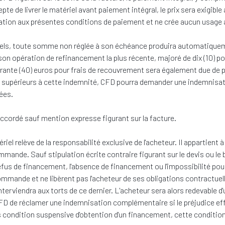
te de livrer le matériel avant paiement intégral, le prix sera exigible 
ation aux présentes conditions de paiement et ne crée aucun usage au
nels, toute somme non réglée à son échéance produira automatiqueme
son opération de refinancement la plus récente, majoré de dix (10) po
 quarante (40) euros pour frais de recouvrement sera également due de
 supérieurs à cette indemnité, CFD pourra demander une indemnisati
ées.
cordé sauf mention expresse figurant sur la facture.
el relève de la responsabilité exclusive de l'acheteur. Il appartient
ommande. Sauf stipulation écrite contraire figurant sur le devis ou 
fus de financement, l'absence de financement ou l'impossibilité pour 
 commande et ne libèrent pas l'acheteur de ses obligations contractuel
interviendra aux torts de ce dernier. L'acheteur sera alors redevable 
 de réclamer une indemnisation complémentaire si le préjudice effe
ondition suspensive d'obtention d'un financement, cette condition 