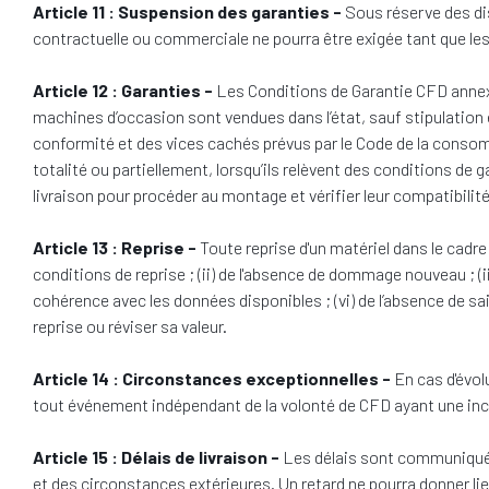
Article 11 : Suspension des garanties -
Sous réserve des di
contractuelle ou commerciale ne pourra être exigée tant que l
Article 12 : Garanties -
Les Conditions de Garantie CFD annexé
machines d’occasion sont vendues dans l’état, sauf stipulation éc
conformité et des vices cachés prévus par le Code de la consomm
totalité ou partiellement, lorsqu’ils relèvent des conditions de 
livraison pour procéder au montage et vérifier leur compatibilité
Article 13 : Reprise -
Toute reprise d'un matériel dans le cadre
conditions de reprise ; (ii) de l'absence de dommage nouveau ; (ii
cohérence avec les données disponibles ; (vi) de l’absence de sai
reprise ou réviser sa valeur.
Article 14 : Circonstances exceptionnelles -
En cas d'évol
tout événement indépendant de la volonté de CFD ayant une incid
Article 15 : Délais de livraison -
Les délais sont communiqués
et des circonstances extérieures. Un retard ne pourra donner li