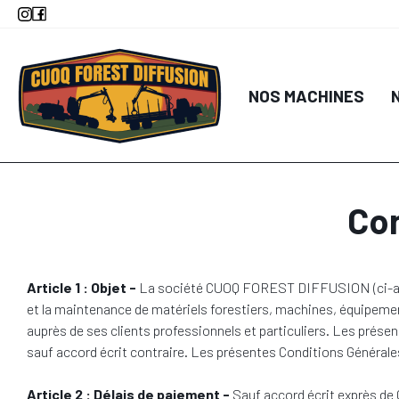
Aller
au
contenu
principal
NOS MACHINES
Con
Article 1 : Objet -
La société CUOQ FOREST DIFFUSION (ci-après 
et la maintenance de matériels forestiers, machines, équipeme
auprès de ses clients professionnels et particuliers. Les pré
sauf accord écrit contraire. Les présentes Conditions Générale
Article 2 : Délais de paiement -
Sauf accord écrit exprès de C