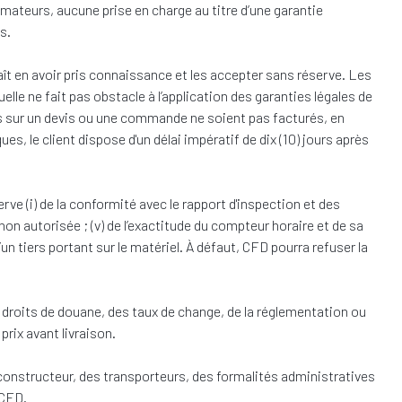
teurs, aucune prise en charge au titre d’une garantie
s.
t en avoir pris connaissance et les accepter sans réserve. Les
elle ne fait pas obstacle à l’application des garanties légales de
tés sur un devis ou une commande ne soient pas facturés, en
s, le client dispose d'un délai impératif de dix (10) jours après
rve (i) de la conformité avec le rapport d'inspection et des
 non autorisée ; (v) de l’exactitude du compteur horaire et de sa
un tiers portant sur le matériel. À défaut, CFD pourra refuser la
 droits de douane, des taux de change, de la réglementation ou
rix avant livraison.
onstructeur, des transporteurs, des formalités administratives
 CFD.