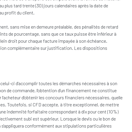
au plus tard trente (30) jours calendaires après la date de
 profit du client.
nt, sans mise en demeure préalable, des pénalités de retard
ints de pourcentage, sans que ce taux puisse être inférieur à
 plein droit pour chaque facture impayée à son échéance.
on complémentaire sur justification. Les dispositions
 à celui-ci d'accomplir toutes les démarches nécessaires à son
le bon de commande, l'obtention d'un financement ne constitue
l'acheteur d'obtenir les concours financiers nécessaires, quelle
les. Toutefois, si CFD accepte, à titre exceptionnel, de mettre
d'une indemnité forfaitaire correspondant à dix pour cent (10%)
ctivement subi est supérieur. Lorsque le devis ou le bon de
s'appliquera conformément aux stipulations particulières