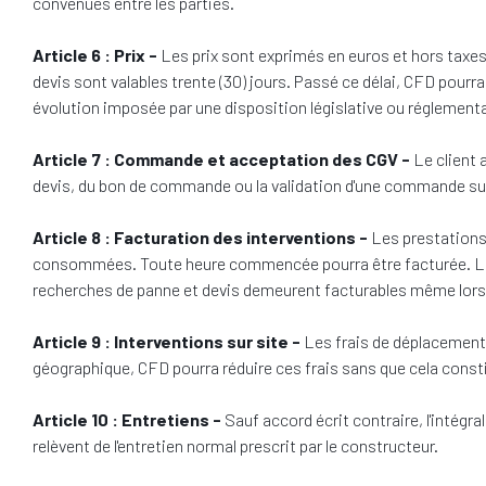
convenues entre les parties.
Article 6 : Prix -
Les prix sont exprimés en euros et hors taxes 
devis sont valables trente (30) jours. Passé ce délai, CFD pourra
évolution imposée par une disposition législative ou réglementai
Article 7 : Commande et acceptation des CGV -
Le client 
devis, du bon de commande ou la validation d'une commande sur 
Article 8 : Facturation des interventions -
Les prestations 
consommées. Toute heure commencée pourra être facturée. Les
recherches de panne et devis demeurent facturables même lorsqu'
Article 9 : Interventions sur site -
Les frais de déplacement
géographique, CFD pourra réduire ces frais sans que cela consti
Article 10 : Entretiens -
Sauf accord écrit contraire, l'intégr
relèvent de l'entretien normal prescrit par le constructeur.