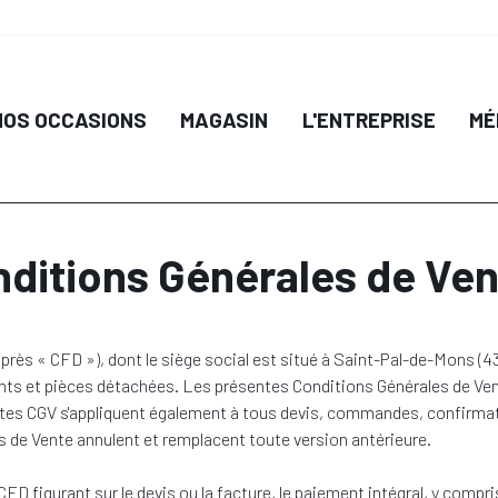
NOS OCCASIONS
MAGASIN
L'ENTREPRISE
MÉ
ditions Générales de Ve
« CFD »), dont le siège social est situé à Saint-Pal-de-Mons (43620)
nts et pièces détachées. Les présentes Conditions Générales de Vent
sentes CGV s'appliquent également à tous devis, commandes, confirm
s de Vente annulent et remplacent toute version antérieure.
FD figurant sur le devis ou la facture, le paiement intégral, y compris