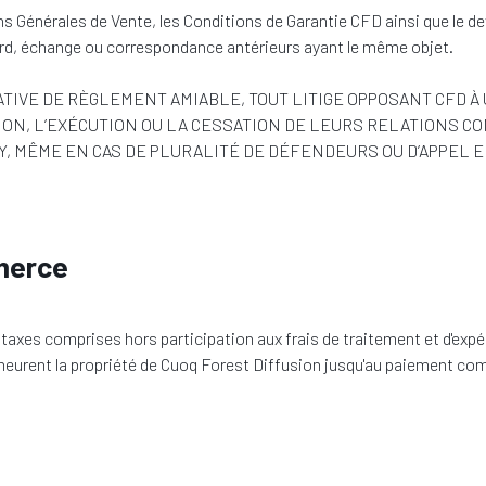
s Générales de Vente, les Conditions de Garantie CFD ainsi que le de
ccord, échange ou correspondance antérieurs ayant le même objet.
ATIVE DE RÈGLEMENT AMIABLE, TOUT LITIGE OPPOSANT CFD À
TION, L’EXÉCUTION OU LA CESSATION DE LEURS RELATIONS 
ME EN CAS DE PLURALITÉ DE DÉFENDEURS OU D’APPEL EN GARANT
merce
taxes comprises hors participation aux frais de traitement et d'expéd
urent la propriété de Cuoq Forest Diffusion jusqu'au paiement comp