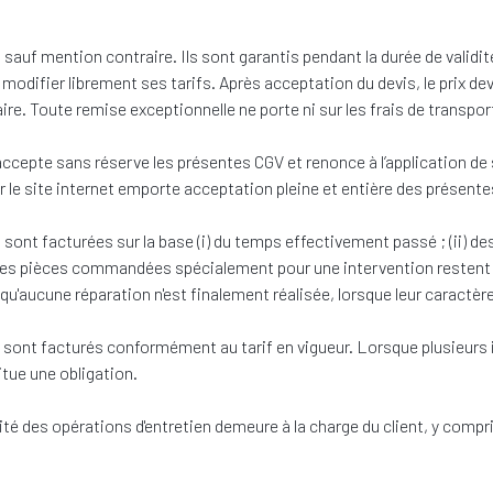
sauf mention contraire. Ils sont garantis pendant la durée de validité
 modifier librement ses tarifs. Après acceptation du devis, le prix de
re. Toute remise exceptionnelle ne porte ni sur les frais de transport
accepte sans réserve les présentes CGV et renonce à l’application de
le site internet emporte acceptation pleine et entière des présente
sont facturées sur la base (i) du temps effectivement passé ; (ii) de
 pièces commandées spécialement pour une intervention restent du
aucune réparation n'est finalement réalisée, lorsque leur caractère 
 sont facturés conformément au tarif en vigueur. Lorsque plusieurs
tue une obligation.
alité des opérations d'entretien demeure à la charge du client, y comp