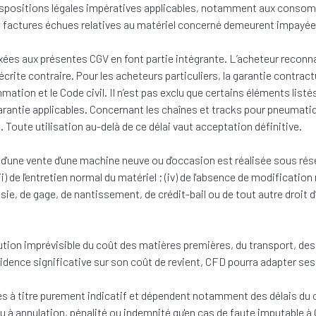
spositions légales impératives applicables, notamment aux consomma
es factures échues relatives au matériel concerné demeurent impayée
es aux présentes CGV en font partie intégrante. L’acheteur reconnaî
rite contraire. Pour les acheteurs particuliers, la garantie contractu
ation et le Code civil. Il n’est pas exclu que certains éléments lis
garantie applicables. Concernant les chaînes et tracks pour pneumatique
. Toute utilisation au-delà de ce délai vaut acceptation définitive.
 d'une vente d'une machine neuve ou d'occasion est réalisée sous rése
i) de l'entretien normal du matériel ; (iv) de l'absence de modification
sie, de gage, de nantissement, de crédit-bail ou de tout autre droit d’
ution imprévisible du coût des matières premières, du transport, des
ence significative sur son coût de revient, CFD pourra adapter ses p
 à titre purement indicatif et dépendent notamment des délais du c
eu à annulation, pénalité ou indemnité qu'en cas de faute imputable à