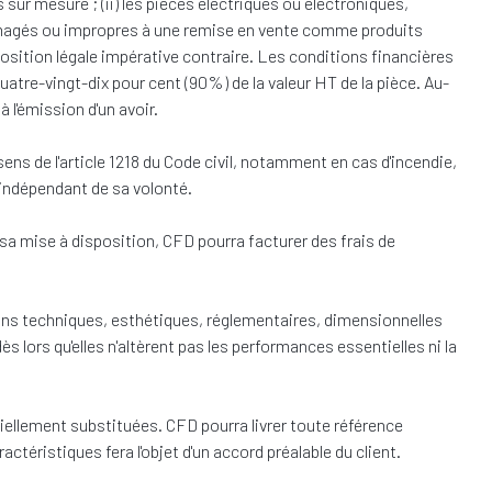
ur mesure ; (ii) les pièces électriques ou électroniques,
dommagés ou impropres à une remise en vente comme produits
position légale impérative contraire. Les conditions financières
 quatre-vingt-dix pour cent (90%) de la valeur HT de la pièce. Au-
 l'émission d'un avoir.
ns de l'article 1218 du Code civil, notamment en cas d'incendie,
indépendant de sa volonté.
e sa mise à disposition, CFD pourra facturer des frais de
ons techniques, esthétiques, réglementaires, dimensionnelles
ors qu'elles n'altèrent pas les performances essentielles ni la
iellement substituées. CFD pourra livrer toute référence
actéristiques fera l'objet d'un accord préalable du client.