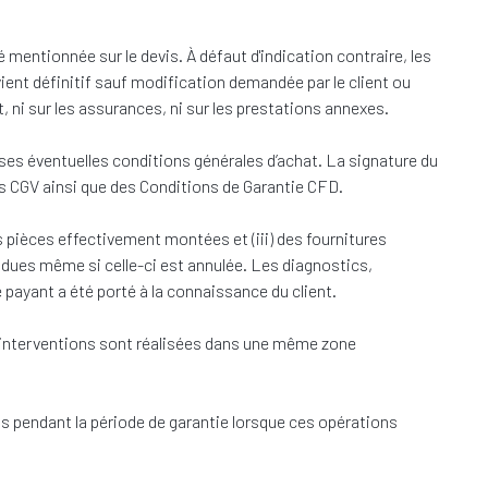
 mentionnée sur le devis. À défaut d'indication contraire, les
vient définitif sauf modification demandée par le client ou
, ni sur les assurances, ni sur les prestations annexes.
 ses éventuelles conditions générales d’achat. La signature du
s CGV ainsi que des Conditions de Garantie CFD.
s pièces effectivement montées et (iii) des fournitures
es même si celle-ci est annulée. Les diagnostics,
payant a été porté à la connaissance du client.
 interventions sont réalisées dans une même zone
ris pendant la période de garantie lorsque ces opérations