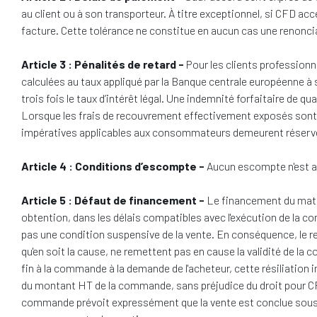
au client ou à son transporteur. À titre exceptionnel, si CFD accep
facture. Cette tolérance ne constitue en aucun cas une renonci
Article 3 : Pénalités de retard -
Pour les clients profession
calculées au taux appliqué par la Banque centrale européenne à 
trois fois le taux d’intérêt légal. Une indemnité forfaitaire de
Lorsque les frais de recouvrement effectivement exposés sont
impératives applicables aux consommateurs demeurent réserv
Article 4 : Conditions d’escompte -
Aucun escompte n'est ac
Article 5 : Défaut de financement -
Le financement du matéri
obtention, dans les délais compatibles avec l'exécution de la c
pas une condition suspensive de la vente. En conséquence, le re
qu'en soit la cause, ne remettent pas en cause la validité de la
fin à la commande à la demande de l'acheteur, cette résiliation 
du montant HT de la commande, sans préjudice du droit pour CFD
commande prévoit expressément que la vente est conclue sous c