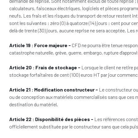
demande de reprise. Sont notamment exclus de toute reprise : (i
calculateurs, faisceaux électriques, logiciels et pièces progr
neufs. Les frais et les risques du transport de retour restent i
sont les suivantes : zéro (0) à quatorze (14) jours : cent pour cen
delà de trente (30) jours, aucune reprise ne sera acceptée. Les 
Article 19 : Force majeure -
CFD ne pourra être tenue responsa
catastrophe naturelle, grève, guerre, embargo, rupture d'appr
Article 20 : Frais de stockage -
Lorsque le client ne retire p
stockage forfaitaires de cent (100) euros HT par jour commenc
Article 21 : Modification constructeur -
Le constructeur ou
ou de conception aux matériels commercialisés sans que ces modi
destination du matériel.
Article 22 : Disponibilité des pièces -
Les références constr
officiellement substituée par le constructeur sans que cela puisse