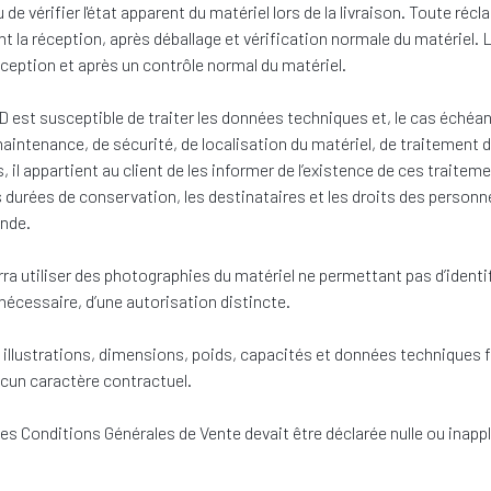
u de vérifier l'état apparent du matériel lors de la livraison. Toute r
vant la réception, après déballage et vérification normale du matérie
ception et après un contrôle normal du matériel.
FD est susceptible de traiter les données techniques et, le cas éché
aintenance, de sécurité, de localisation du matériel, de traitement d
rs, il appartient au client de les informer de l’existence de ces trai
s durées de conservation, les destinataires et les droits des personn
ande.
ra utiliser des photographies du matériel ne permettant pas d’identi
 nécessaire, d’une autorisation distincte.
illustrations, dimensions, poids, capacités et données techniques fig
ucun caractère contractuel.
es Conditions Générales de Vente devait être déclarée nulle ou inapp