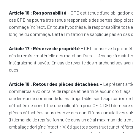
Article 16 : Responsabilité -
CFD est tenue d'une obligation 
cas CFD ne pourra être tenue responsable des pertes d'exploita
dommage indirect. En toute hypothèse, la responsabilité totale
l'origine du dommage. Cette limitation ne s'applique pas en cas de
Article 17 : Réserve de propriété -
CFD conserve la propriét
dès la remise matérielle des marchandises. Il s'engage à mainteni
intégralement payés. En cas de revente des marchandises avant 
dues.
Article 18 : Retour des pièces détachées -
Le présent arti
commerciale volontaire de reprise et ne limite aucun droit légal
que l'erreur de commande lui est imputable, sauf application de 
détachée ne constitue une obligation pour CFD. CFD demeure seul
pièces détachées sous réserve des conditions cumulatives sui
(i) demande de reprise formulée dans un délai maximum de trente (3
emballage d'origine intact ; (v) étiquettes constructeur et référen