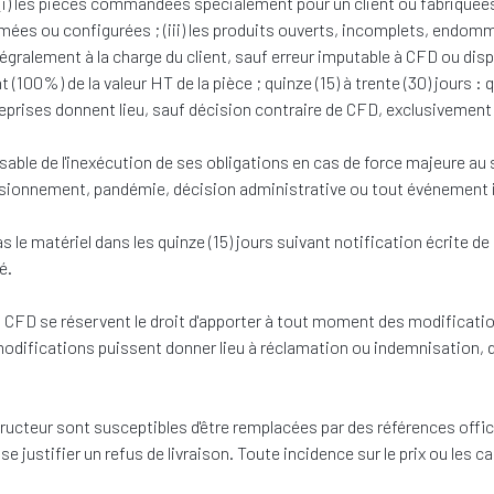
) les pièces commandées spécialement pour un client ou fabriquées s
ammées ou configurées ; (iii) les produits ouverts, incomplets, en
ntégralement à la charge du client, sauf erreur imputable à CFD ou dis
t (100%) de la valeur HT de la pièce ; quinze (15) à trente (30) jours :
reprises donnent lieu, sauf décision contraire de CFD, exclusivement à
ble de l'inexécution de ses obligations en cas de force majeure au se
ovisionnement, pandémie, décision administrative ou tout événement 
as le matériel dans les quinze (15) jours suivant notification écrite d
é.
 CFD se réservent le droit d'apporter à tout moment des modificati
fications puissent donner lieu à réclamation ou indemnisation, dès l
ucteur sont susceptibles d'être remplacées par des références offic
 justifier un refus de livraison. Toute incidence sur le prix ou les car