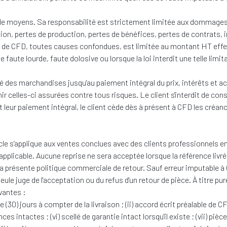
de moyens. Sa responsabilité est strictement limitée aux dommages d
tion, pertes de production, pertes de bénéfices, pertes de contrats,
 de CFD, toutes causes confondues, est limitée au montant HT effecti
 faute lourde, faute dolosive ou lorsque la loi interdit une telle limit
é des marchandises jusqu'au paiement intégral du prix, intérêts et 
r celles-ci assurées contre tous risques. Le client s'interdit de con
leur paiement intégral, le client cède dès à présent à CFD les cré
cle s’applique aux ventes conclues avec des clients professionnels en
 applicable. Aucune reprise ne sera acceptée lorsque la référence li
la présente politique commerciale de retour. Sauf erreur imputable à
e juge de l'acceptation ou du refus d'un retour de pièce. À titre p
vantes :
0) jours à compter de la livraison ; (ii) accord écrit préalable de CFD
ces intactes ; (vi) scellé de garantie intact lorsqu'il existe ; (vii) p