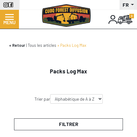
Aller
FR
au
contenu
MENU
principal
Retour
Tous les articles
Packs Log Max
Packs Log Max
Trier par
FILTRER