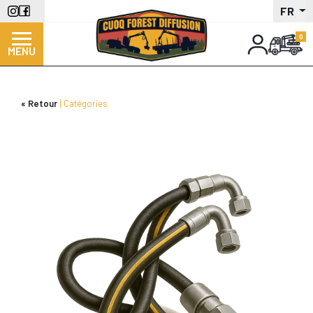
Aller
FR
au
contenu
MENU
principal
Retour
Catégories