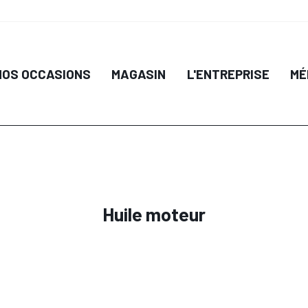
IL
DÉTAIL
NOS OCCASIONS
MAGASIN
L'ENTREPRISE
MÉ
 PANIER
AJOUTER AU PANIER
AJO
Huile moteur