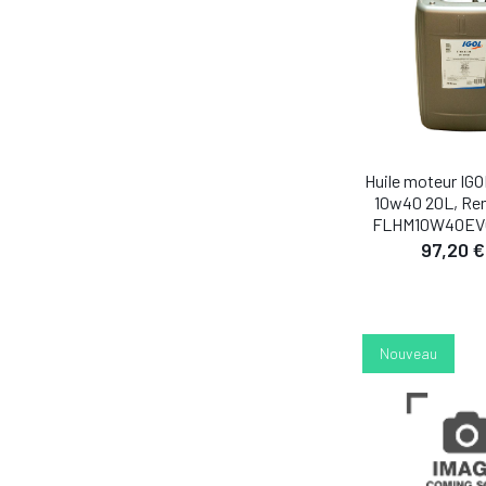
Huile moteur IG
10w40 20L, Re
FLHM10W40EV
97,20 €
DÉTA
Nouveau
AJOUTER AU