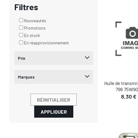
Filtres
DÉTA
Nouveautés
Promotions
En stock
En réapprovisionnement
Prix
Marques
Huile de transm
796 75W90 /
8,30 €
RÉINITIALISER
APPLIQUER
DÉTA
AJOUTER AU