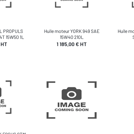
GOL PROPULS
Huile moteur YORK 949 SAE
Huile m
T 15W50 1L
15W40 210L
 HT
1 185,00 € HT