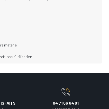
re matériel.
itions d'utilisation.
ISFAITS
04 71 66 64 01