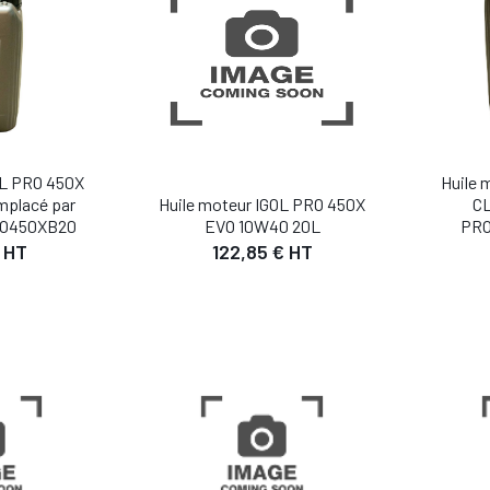
OL PRO 450X
Huile 
mplacé par
CL
Huile moteur IGOL PRO 450X
O450XB20
PRO
EVO 10W40 20L
 HT
122,85 € HT
IL
DÉTAIL
 PANIER
AJOUTER AU PANIER