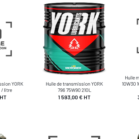
DÉTAIL
IL
AJOUTER AU PANIER
AJO
Huile 
ission YORK
Huile de transmission YORK
10W30 
 litre
796 75W90 210L
 HT
1 593,00 € HT
IL
DÉTAIL
 PANIER
AJOUTER AU PANIER
AJO