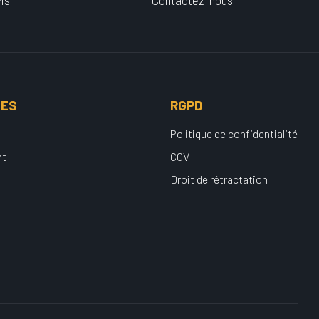
is
Contactez-nous
UES
RGPD
Politique de confidentialité
nt
CGV
Droit de rétractation