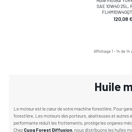
Huile moteur YO
SAE 10W40 25L, 
FLHM10W40Q
120,08 
Affichage
1
-
14
de
14
a
Huile 
Le moteur est le cœur de votre machine forestière. Pour garant
forestière. Les moteurs des porteurs, abatteuses et autres e
performante réduit les frottements, protège les organes méc
Chez
Cuoq Forest Diffusion
, nous distribuons les huiles 