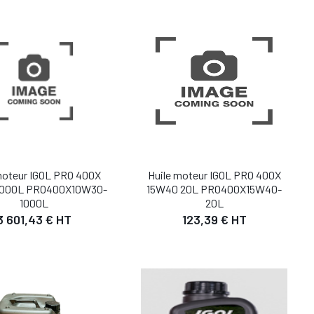
DÉTAIL
DÉTAIL
UTER AU PANIER
AJOUTER AU PANIER
moteur IGOL PRO 400X
Huile moteur IGOL PRO 400X
1000L PRO400X10W30-
15W40 20L PRO400X15W40-
1000L
20L
3 601,43 € HT
123,39 € HT
DÉTAIL
DÉTAIL
UTER AU PANIER
AJOUTER AU PANIER