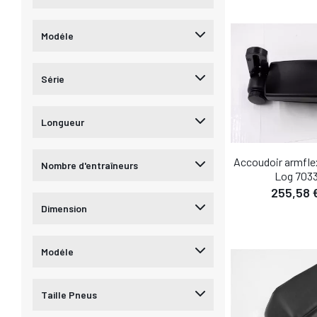
Modéle
Série
Longueur
Accoudoir armflex
Nombre d'entraîneurs
Log 703
255,58 
Dimension
DÉTA
Modéle
Taille Pneus