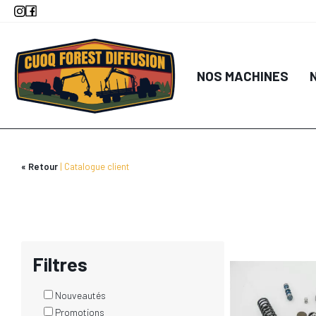
Aller
AJOUTER AU
au
contenu
principal
NOS MACHINES
Retour
Catalogue client
DÉTA
AJOUTER AU
Filtres
Nouveautés
Promotions