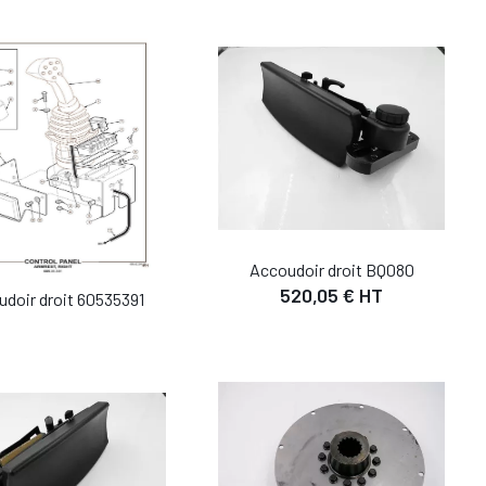
Accoudoir droit BQ080
520,05 € HT
doir droit 60535391
DÉTAIL
DÉTAIL