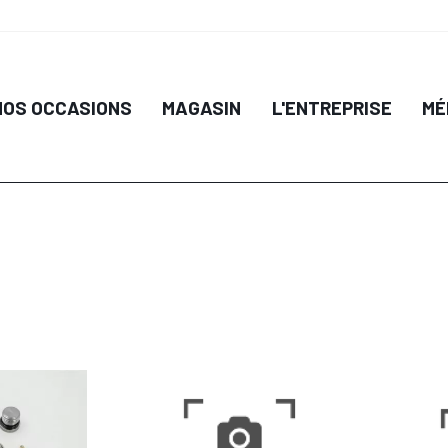
 PANIER
AJO
NOS OCCASIONS
MAGASIN
L'ENTREPRISE
MÉ
IL
DÉTAIL
 PANIER
AJOUTER AU PANIER
AJO