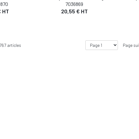
6870
7036869
€ HT
20,55 € HT
767
articles
Page su