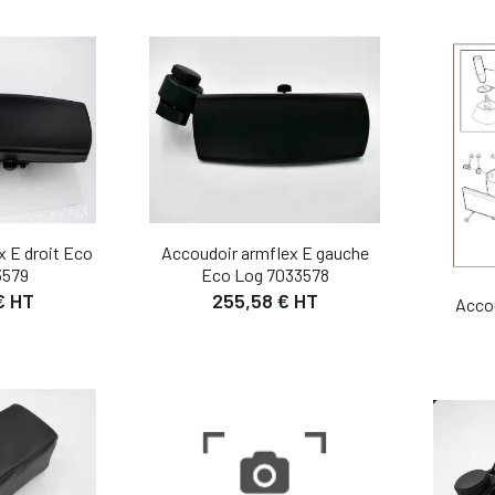
Accoudoir armflex E gauche
 E droit Eco
Eco Log 7033578
3579
255,58 € HT
€ HT
Accou
IL
DÉTAIL