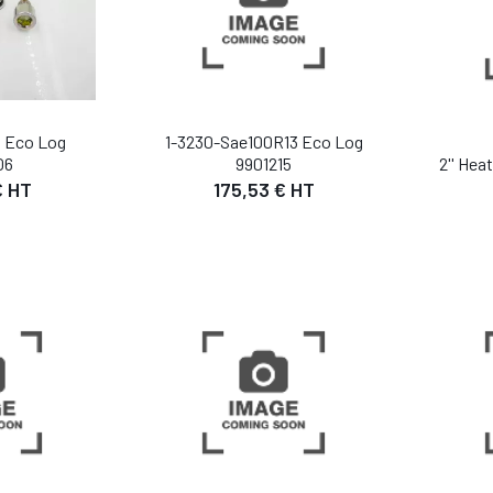
t Eco Log
1-3230-Sae100R13 Eco Log
06
9901215
2'' Hea
€ HT
175,53 € HT
IL
DÉTAIL