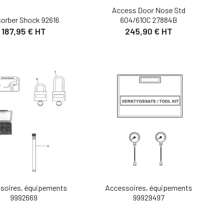
Access Door Nose Std
orber Shock 92616
604/610C 27884B
187,95 € HT
245,90 € HT
DÉTAIL
DÉTAIL
AJOUTER AU PANIER
soires, équipements
Accessoires, équipements
9992669
DÉTAIL
99929497
DÉTAIL
UTER AU PANIER
AJOUTER AU PANIER