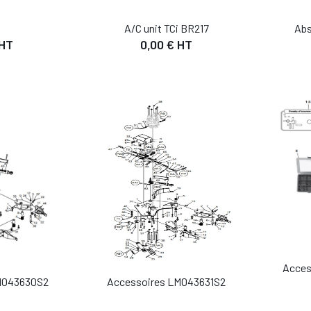
A/C unit TCi BR217
Abs
 HT
0,00 € HT
IL
DÉTAIL
 PANIER
AJOUTER AU PANIER
Acces
M043630S2
IL
Accessoires LM043631S2
DÉTAIL
 PANIER
AJO