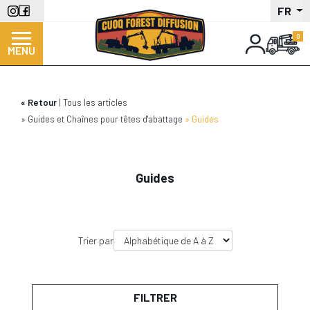
Aller
FR
au
contenu
MENU
principal
Retour
Tous les articles
Guides et Chaînes pour têtes d'abattage
Guides
Guides
Trier par
FILTRER