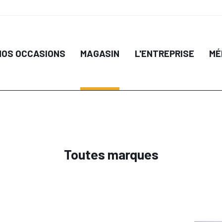
IL
DÉTAIL
 PANIER
AJOUTER AU PANIER
AJO
NOS OCCASIONS
MAGASIN
L'ENTREPRISE
MÉ
Toutes marques
IL
DÉTAIL
 PANIER
AJOUTER AU PANIER
AJO