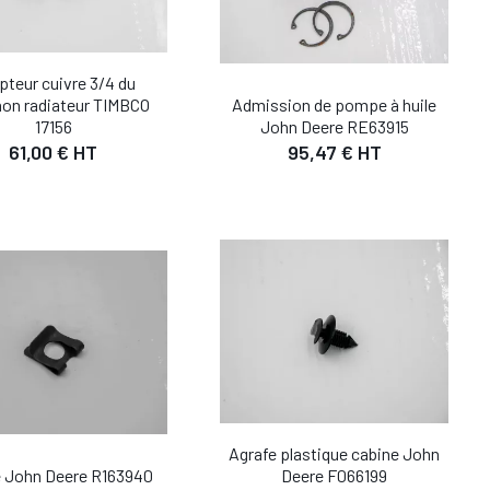
pteur cuivre 3/4 du
on radiateur TIMBCO
Admission de pompe à huile
17156
John Deere RE63915
DÉTAIL
DÉTAIL
61,00 € HT
95,47 € HT
UTER AU PANIER
AJOUTER AU PANIER
Agrafe plastique cabine John
DÉTAIL
DÉTAIL
e John Deere R163940
Deere F066199