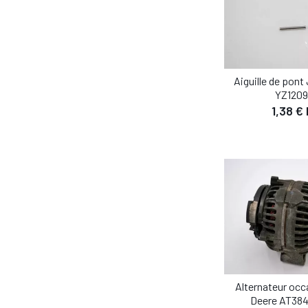
Aiguille de pont
YZ1209
1,38 €
Alternateur oc
Deere AT38