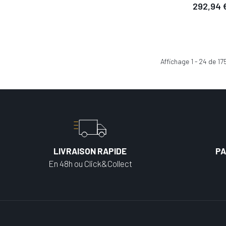
292,94 
Affichage
1
-
24
de
17
LIVRAISON RAPIDE
PA
En 48h ou Click&Collect