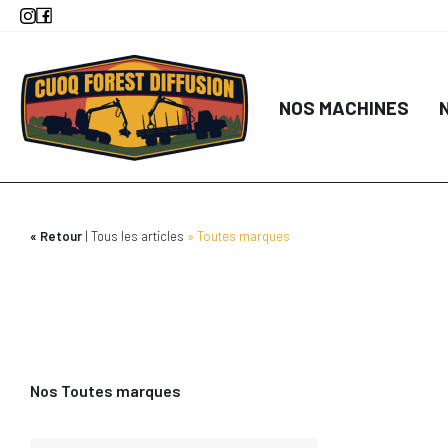
Aller
au
contenu
DÉTA
principal
AJOUTER AU
NOS MACHINES
Retour
Tous les articles
Toutes marques
Nos Toutes marques
DÉTA
AJOUTER AU