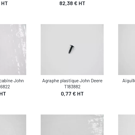
 HT
82,38 € HT
 PANIER
AJOUTER AU PANIER
AJO
 cabine John
Agraphe plastique John Deere
Aiguil
IL
DÉTAIL
66822
T183882
 HT
0,77 € HT
 PANIER
AJOUTER AU PANIER
AJO