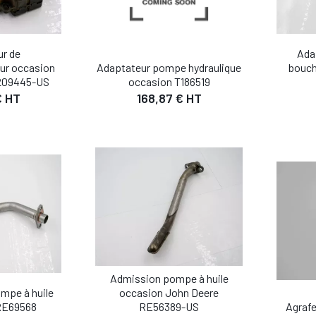
Ada
ur de
bouch
ur occasion
Adaptateur pompe hydraulique
209445-US
occasion T186519
IL
DÉTAIL
€ HT
168,87 € HT
 PANIER
AJOUTER AU PANIER
AJO
Admission pompe à huile
mpe à huile
occasion John Deere
IL
DÉTAIL
RE69568
RE56389-US
Agraf