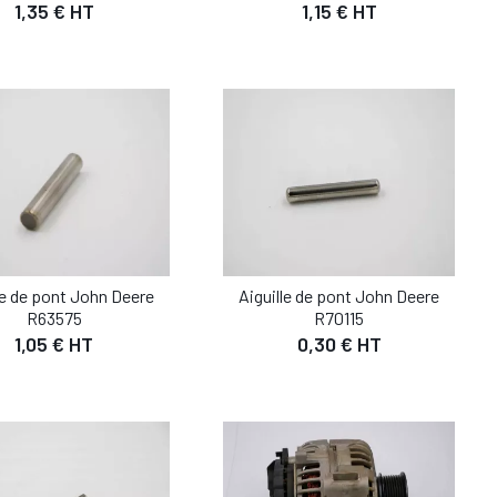
1,35 € HT
1,15 € HT
UTER AU PANIER
AJOUTER AU PANIER
le de pont John Deere
Aiguille de pont John Deere
DÉTAIL
DÉTAIL
R63575
R70115
1,05 € HT
0,30 € HT
UTER AU PANIER
AJOUTER AU PANIER