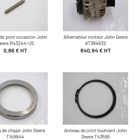
e de pont occasion John
Alternateur moteur John Deere
eere R43244-US
AT384632
0,86 € HT
840,94 € HT
 de chape John Deere
Anneau de joint tournant John
T149944
Deere T43595