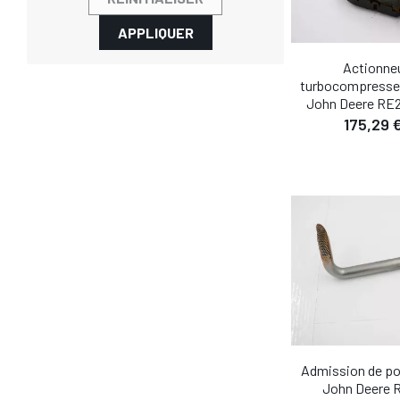
APPLIQUER
Actionne
turbocompresse
John Deere RE
DÉTA
175,29 
AJOUTER AU
Admission de po
DÉTA
John Deere 