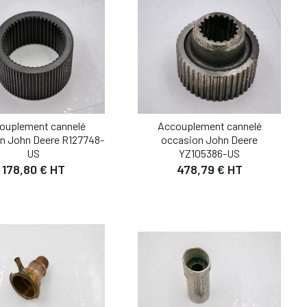
ouplement cannelé
Accouplement cannelé
n John Deere R127748-
occasion John Deere
US
YZ105386-US
178,80 € HT
478,79 € HT
DÉTAIL
DÉTAIL
UTER AU PANIER
AJOUTER AU PANIER