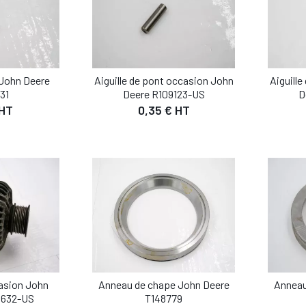
Aiguille de pont occasion John
Aiguill
 John Deere
Deere R109123-US
D
31
0,35 € HT
 HT
casion John
Anneau de chape John Deere
Anneau
4632-US
T148779