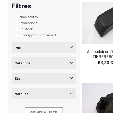
Filtres
Nouveautés
Promotions
En stock
En réapprovisionnement
Prix
Accoudoir droit
TIMBERPRO
93,30 €
Catégorie
DÉTA
Etat
AJOUTER AU
Marques
RÉINITIALISER