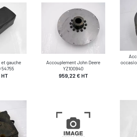
Acc
 et gauche
Accouplement John Deere
occasio
 54755
YZ100940
 HT
959,22 € HT
IL
DÉTAIL
 PANIER
AJOUTER AU PANIER
AJO