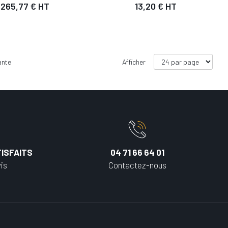
265,77 € HT
13,20 € HT
ante
Afficher
ISFAITS
04 71 66 64 01
is
Contactez-nous