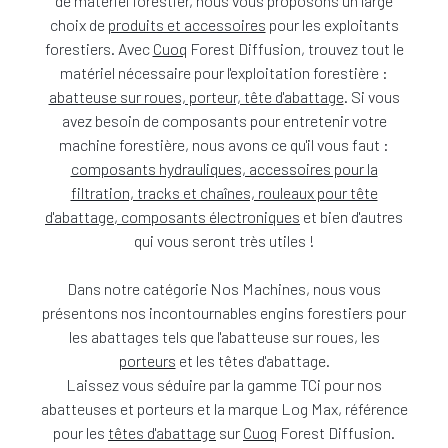
de matériel forestier, nous vous proposons un large
choix de
produits et accessoires
pour les exploitants
forestiers. Avec
Cuoq
Forest Diffusion, trouvez tout le
matériel nécessaire pour l'exploitation forestière :
abatteuse sur roues, porteur, tête d'abattage
. Si vous
avez besoin de composants pour entretenir votre
machine forestière, nous avons ce qu'il vous faut :
composants hydrauliques, accessoires pour la
filtration, tracks et chaînes, rouleaux pour tête
d'abattage, composants électroniques
et bien d'autres
qui vous seront très utiles !
Dans notre catégorie Nos Machines, nous vous
présentons nos incontournables engins forestiers pour
les abattages tels que l'abatteuse sur roues, les
porteurs
et les têtes d'abattage.
Laissez vous séduire par la gamme TCi pour nos
abatteuses et porteurs et la marque Log Max, référence
pour les
têtes d'abattage
sur
Cuoq
Forest Diffusion.