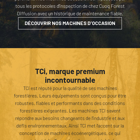
tous les protocoles d'inspection de chez Cuoq Forest
Diffusion avec un historique de maintenance fiable.
DÉCOUVRIR NOS MACHINES D'OCCASION
TCi, marque premium
incontournable
TCi est réputé pour la qualité de ses machines
forestières. Leurs équipements sont conçus pour être
robustes, fiables et performants dans des conditions
forestières exigeantes. Les machines TCi savent
répondre aux besoins changeants de l'industrie et aux
défis environnementaux. Ainsi TCi met l'accent sur la
conception de machines écoénergétiques, ce qui