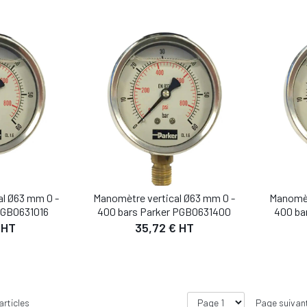
al Ø63 mm 0 -
Manomètre vertical Ø63 mm 0 -
Manomèt
 PGB0631016
400 bars Parker PGB0631400
400 ba
 HT
35,72 € HT
articles
Page suivan