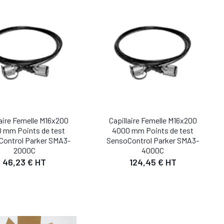
DÉTAIL
DÉTAIL
UTER AU PANIER
laire Femelle M16x200
Capillaire Femelle M16x200
 mm Points de test
4000 mm Points de test
Control Parker SMA3-
SensoControl Parker SMA3-
2000C
4000C
46,23 € HT
124,45 € HT
DÉTAIL
DÉTAIL
UTER AU PANIER
AJOUTER AU PANIER