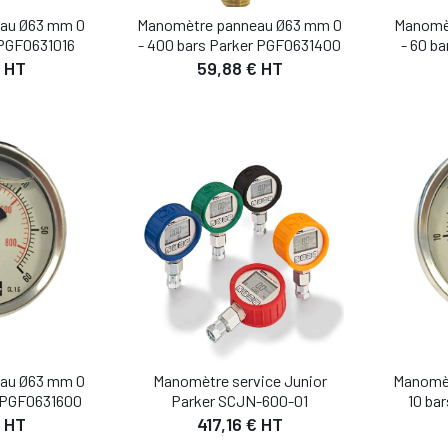
au Ø63 mm 0
Manomètre panneau Ø63 mm 0
Manomè
 PGF0631016
- 400 bars Parker PGF0631400
- 60 b
 HT
59,88 € HT
IL
DÉTAIL
 PANIER
AJOUTER AU PANIER
AJO
au Ø63 mm 0
Manomètre service Junior
Manomèt
r PGF0631600
Parker SCJN-600-01
10 ba
 HT
417,16 € HT