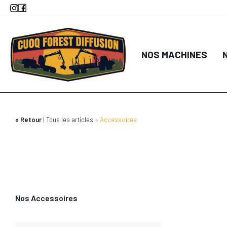
Aller
au
contenu
principal
DÉTA
NOS MACHINES
AJOUTER AU
Retour
Tous les articles
Accessoires
Nos Accessoires