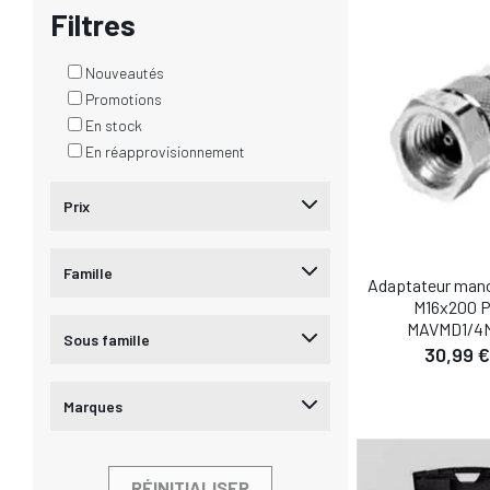
Filtres
DÉTA
Nouveautés
AJOUTER AU
Promotions
En stock
En réapprovisionnement
Prix
Famille
Adaptateur mano
M16x200 P
MAVMD1/4
Sous famille
30,99 €
Marques
DÉTA
AJOUTER AU
RÉINITIALISER