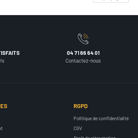
ISFAITS
04 71 66 64 01
is
Contactez-nous
UES
RGPD
Politique de confidentialité
nt
CGV
Droit de rétractation