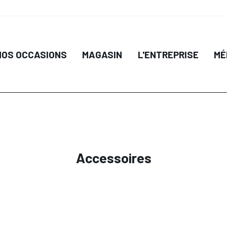
IL
DÉTAIL
NOS OCCASIONS
MAGASIN
L'ENTREPRISE
MÉ
 PANIER
AJOUTER AU PANIER
AJO
Accessoires