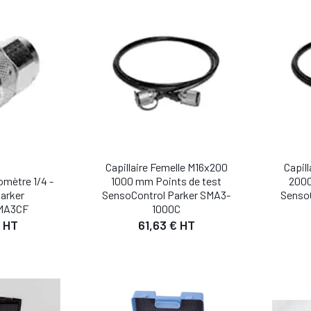
IL
DÉTAIL
 PANIER
AJOUTER AU PANIER
AJO
Capillaire Femelle M16x200
Capil
mètre 1/4 -
1000 mm Points de test
2000
arker
SensoControl Parker SMA3-
Senso
MA3CF
1000C
 HT
61,63 € HT
IL
DÉTAIL
 PANIER
AJO