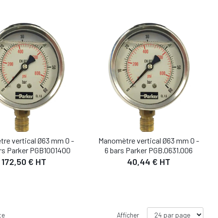
re vertical Ø63 mm 0 -
Manomètre vertical Ø63 mm 0 -
rs Parker PGB1001400
6 bars Parker PGB.0631.006
172,50 € HT
40,44 € HT
te
Afficher