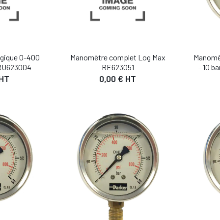
gique 0-400
Manomètre complet Log Max
Manomè
 RU623004
RE623051
- 10 b
 HT
0,00 € HT
IL
DÉTAIL
 PANIER
AJOUTER AU PANIER
AJO