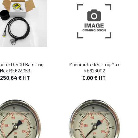
ètre 0-400 Bars Log
Manomètre 1/4'' Log Max
Max RE623053
RE623002
250,64 € HT
0,00 € HT
DÉTAIL
DÉTAIL
UTER AU PANIER
AJOUTER AU PANIER