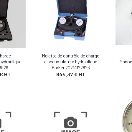
charge
Malette de contrôle de charge
Manom
hydraulique
d'accumulateur hydraulique
9929
Parker 20214122823
 € HT
844,37 € HT
IL
DÉTAIL
 PANIER
AJOUTER AU PANIER
AJO