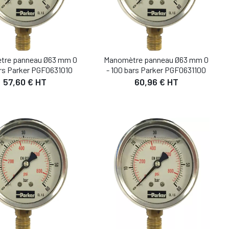
tre panneau Ø63 mm 0
Manomètre panneau Ø63 mm 0
ars Parker PGF0631010
- 100 bars Parker PGF0631100
57,60 € HT
60,96 € HT
DÉTAIL
DÉTAIL
UTER AU PANIER
AJOUTER AU PANIER