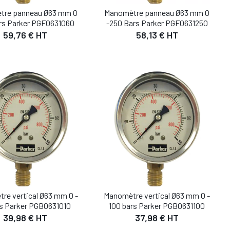
tre panneau Ø63 mm 0
Manomètre panneau Ø63 mm 0
ars Parker PGF0631060
-250 Bars Parker PGF0631250
59,76 € HT
58,13 € HT
DÉTAIL
DÉTAIL
UTER AU PANIER
AJOUTER AU PANIER
re vertical Ø63 mm 0 -
Manomètre vertical Ø63 mm 0 -
rs Parker PGB0631010
100 bars Parker PGB0631100
39,98 € HT
37,98 € HT