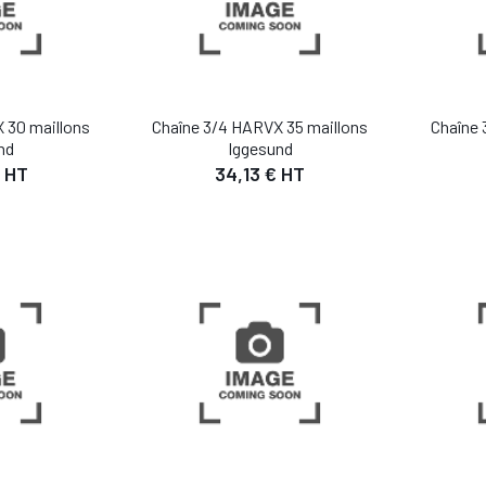
 30 maillons
Chaîne 3/4 HARVX 35 maillons
Chaîne 
nd
Iggesund
 HT
34,13 € HT
IL
DÉTAIL
 PANIER
AJOUTER AU PANIER
AJO