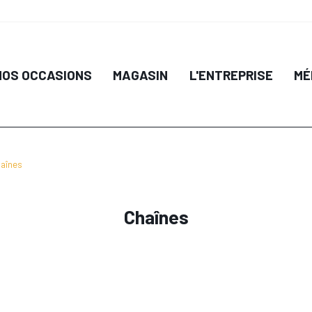
IL
DÉTAIL
NOS OCCASIONS
MAGASIN
L'ENTREPRISE
MÉ
 PANIER
AJOUTER AU PANIER
AJO
aînes
Chaînes
IL
DÉTAIL