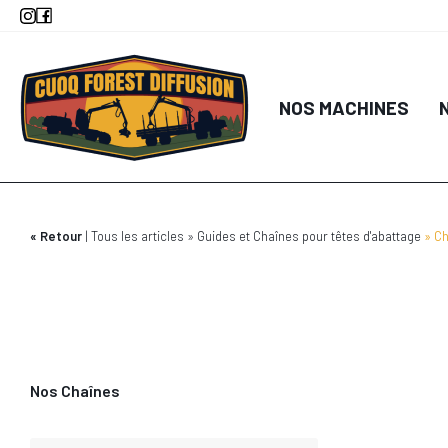
Aller
au
contenu
DÉTA
principal
NOS MACHINES
AJOUTER AU
Retour
Tous les articles
Guides et Chaînes pour têtes d'abattage
Ch
Nos Chaînes
DÉTA