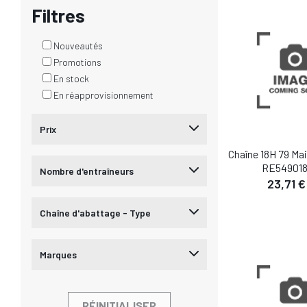
AJOUTER AU
Filtres
Nouveautés
Promotions
En stock
En réapprovisionnement
Prix
Chaîne 18H 79 Mai
RE549018
Nombre d'entraîneurs
23,71 €
DÉTA
Chaîne d'abattage - Type
AJOUTER AU
Marques
RÉINITIALISER