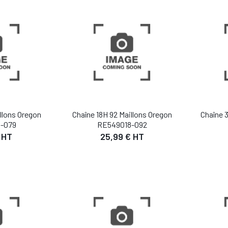
 PANIER
AJOUTER AU PANIER
AJO
llons Oregon
Chaîne 18H 92 Maillons Oregon
Chaîne 
-079
RE549018-092
 HT
25,99 € HT
IL
DÉTAIL
 PANIER
AJOUTER AU PANIER
AJO