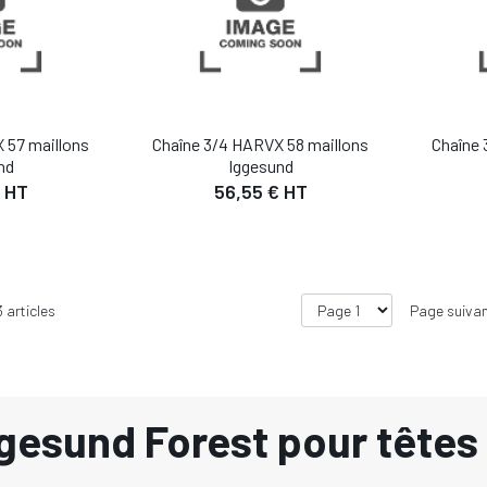
 57 maillons
Chaîne 3/4 HARVX 58 maillons
Chaîne 
nd
Iggesund
 HT
56,55 € HT
3
articles
Page suiva
gesund Forest pour têtes