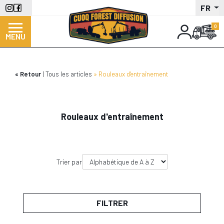
Aller
FR
au
contenu
MENU
principal
Retour
Tous les articles
Rouleaux d'entraînement
Rouleaux d'entraînement
Trier par
FILTRER