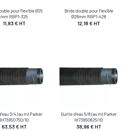
ouble pour flexible Ø25
Bride double pour flexible
mm RBP1-325
Ø28mm RBP1-428
11,83 € HT
12,18 € HT
DÉTAIL
DÉTAIL
UTER AU PANIER
AJOUTER AU PANIER
d'eau 3/4 (au m) Parker
Durite d'eau 5/8 (au m) Parker
IH73950750/10
IH73950625/10
63,53 € HT
38,96 € HT