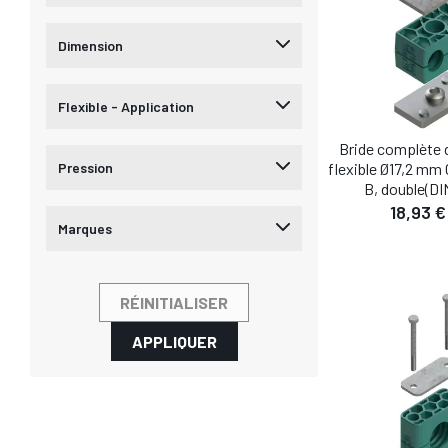
Dimension
Flexible - Application
Bride complète 
Pression
flexible Ø17,2 mm 
B, double(DI
18,93 €
Marques
RÉINITIALISER
DÉTA
APPLIQUER
AJOUTER AU