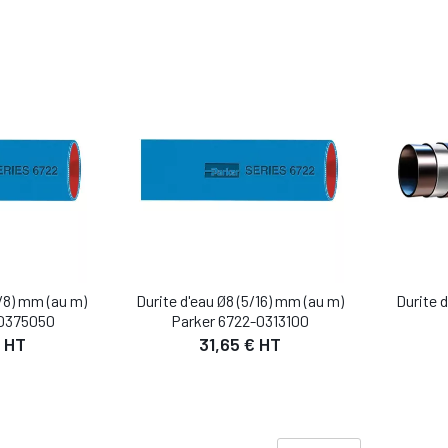
3/8) mm (au m)
Durite d'eau Ø8 (5/16) mm (au m)
Durite 
-0375050
Parker 6722-0313100
 HT
31,65 € HT