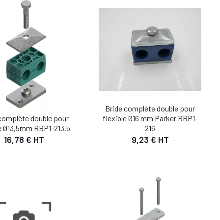
UTER AU PANIER
AJOUTER AU PANIER
Bride complète double pour
flexible Ø16 mm Parker RBP1-
complète double pour
216
le Ø13,5mm RBP1-213.5
9,23 € HT
16,78 € HT
DÉTAIL
DÉTAIL
UTER AU PANIER
AJOUTER AU PANIER