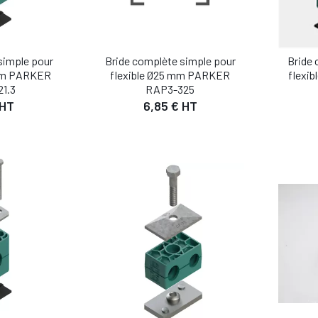
simple pour
Bride complète simple pour
Bride 
 mm PARKER
flexible Ø25 mm PARKER
flexi
1.3
RAP3-325
 HT
6,85 € HT
IL
DÉTAIL
 PANIER
AJOUTER AU PANIER
AJO