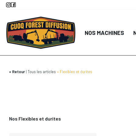
Aller
au
contenu
DÉTA
principal
NOS MACHINES
AJOUTER AU
Retour
Tous les articles
Flexibles et durites
Nos Flexibles et durites
DÉTA