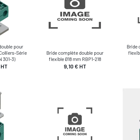
double pour
Bride 
Colliers-Série
Bride complète double pour
flexi
N 301-3)
flexible Ø18 mm RBP1-218
 HT
9,10 € HT
IL
DÉTAIL
 PANIER
AJOUTER AU PANIER
AJO