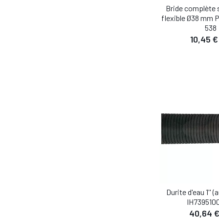
Bride complète 
flexible Ø38 mm 
538
10,45 €
DÉTA
AJOUTER AU
Durite d'eau 1'' 
IH739510
40,64 