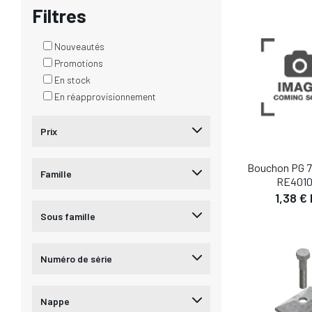
Filtres
AJOUTER AU
Nouveautés
Promotions
En stock
En réapprovisionnement
Prix
Bouchon PG 7
Famille
RE4010
1,38 €
Sous famille
Numéro de série
DÉTA
AJOUTER AU
Nappe