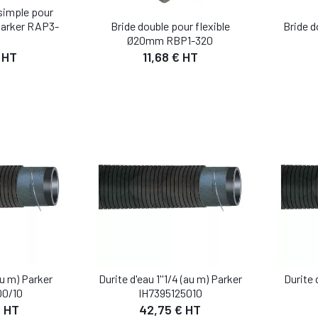
simple pour
Bride d
Parker RAP3-
Bride double pour flexible
Ø20mm RBP1-320
 HT
11,68 € HT
IL
DÉTAIL
 PANIER
AJOUTER AU PANIER
AJO
(au m) Parker
Durite d'eau 1''1/4 (au m) Parker
Durite 
00/10
IH7395125010
€ HT
42,75 € HT