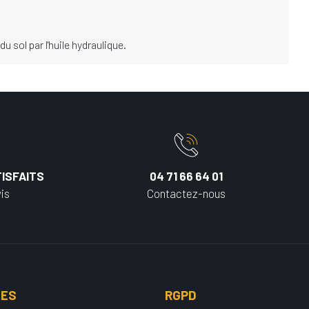
 sol par l'huile hydraulique.
ISFAITS
04 71 66 64 01
is
Contactez-nous
UES
RGPD