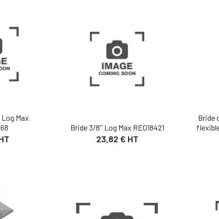
 PANIER
AJOUTER AU PANIER
AJO
 Log Max
Bride 
68
Bride 3/8'' Log Max RE018421
flexib
 HT
23,82 € HT
IL
DÉTAIL
 PANIER
AJOUTER AU PANIER
AJO