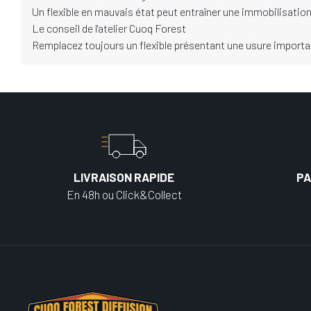
Un flexible en mauvais état peut entraîner une immobilisatio
Le conseil de l'atelier Cuoq Forest
Remplacez toujours un flexible présentant une usure importante 
LIVRAISON RAPIDE
PA
En 48h ou Click&Collect