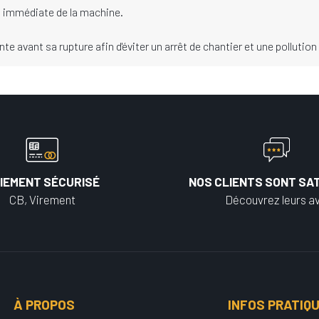
n immédiate de la machine.
avant sa rupture afin d'éviter un arrêt de chantier et une pollution du
IEMENT SÉCURISÉ
NOS CLIENTS SONT SAT
CB, Virement
Découvrez leurs av
À PROPOS
INFOS PRATIQ