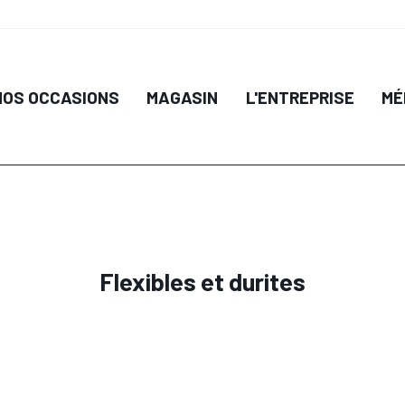
IL
DÉTAIL
NOS OCCASIONS
MAGASIN
L'ENTREPRISE
MÉ
 PANIER
AJOUTER AU PANIER
AJO
Flexibles et durites
IL
DÉTAIL