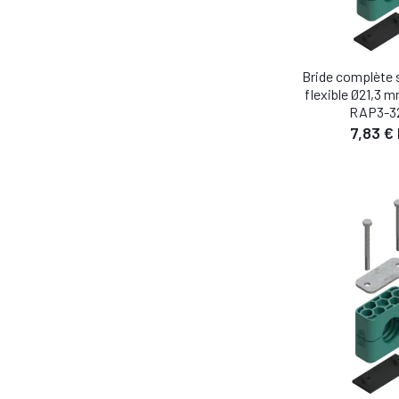
Bride complète 
flexible Ø21,3
RAP3-32
7,83 €
DÉTA
AJOUTER AU