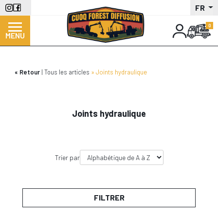
Aller
FR
au
contenu
MENU
principal
Retour
Tous les articles
Joints hydraulique
Joints hydraulique
Trier par
FILTRER