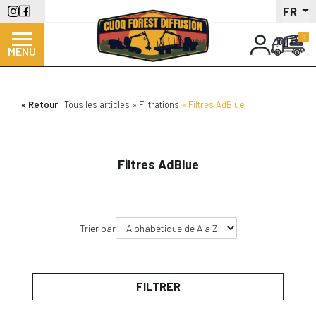
Aller
FR
au
contenu
MENU
principal
Retour
Tous les articles
Filtrations
Filtres AdBlue
Filtres AdBlue
Trier par
FILTRER