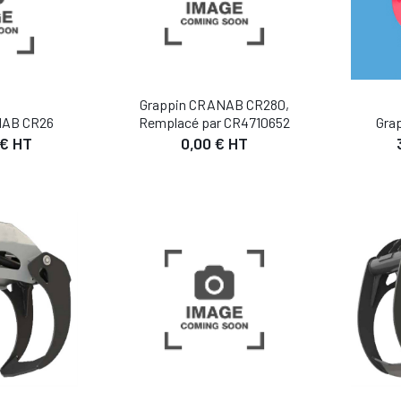
Grappin CRANAB CR280,
NAB CR26
Remplacé par CR4710652
Gra
 € HT
0,00 € HT
IL
DÉTAIL
 PANIER
AJOUTER AU PANIER