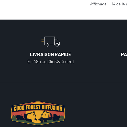
Affichage
1
-
14
de
14
a
LIVRAISON RAPIDE
PA
En 48h ou Click&Collect