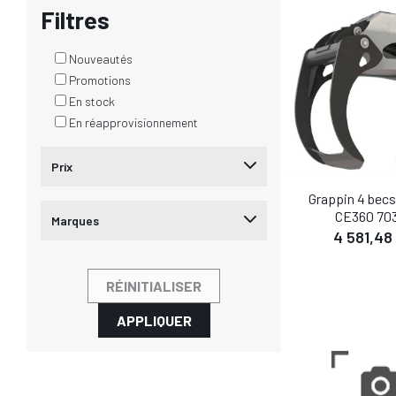
AJOUTER AU
Filtres
Nouveautés
Promotions
En stock
En réapprovisionnement
Prix
Grappin 4 be
CE360 70
Marques
4 581,48
DÉTA
RÉINITIALISER
AJOUTER AU
APPLIQUER