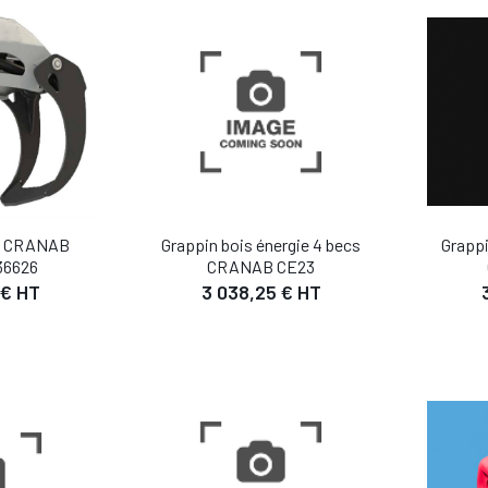
 PANIER
AJOUTER AU PANIER
AJO
Grappi
cs CRANAB
Grappin bois énergie 4 becs
36626
CRANAB CE23
 € HT
3 038,25 € HT
IL
DÉTAIL
 PANIER
AJOUTER AU PANIER
AJO