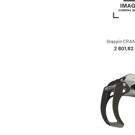
Grappin CRA
2 801,82
DÉTA
AJOUTER AU