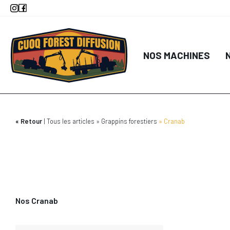
Aller
au
contenu
DÉTA
principal
NOS MACHINES
AJOUTER AU
Retour
Tous les articles
Grappins forestiers
Cranab
Nos Cranab
DÉTA