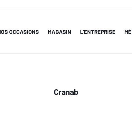
IL
DÉTAIL
NOS OCCASIONS
MAGASIN
L'ENTREPRISE
MÉ
 PANIER
AJOUTER AU PANIER
AJO
Cranab
IL
DÉTAIL