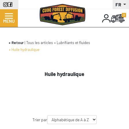
Aller
FR
au
contenu
MENU
principal
Retour
Tous les articles
Lubrifiants et fluides
Huile hydraulique
Huile hydraulique
Trier par