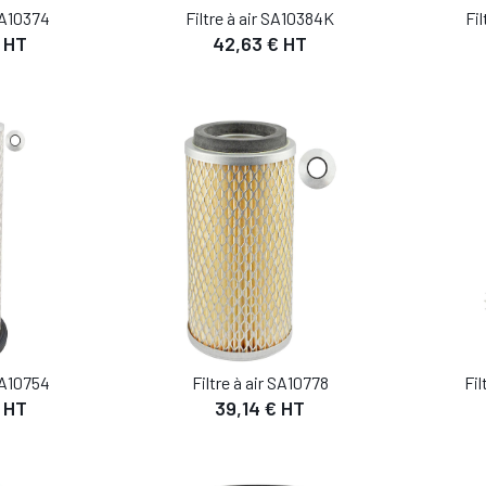
 SA10374
Filtre à air SA10384K
Fil
 HT
42,63 € HT
IL
DÉTAIL
 PANIER
AJOUTER AU PANIER
AJO
 SA10754
Filtre à air SA10778
Fil
 HT
39,14 € HT
IL
DÉTAIL
 PANIER
AJOUTER AU PANIER
AJO