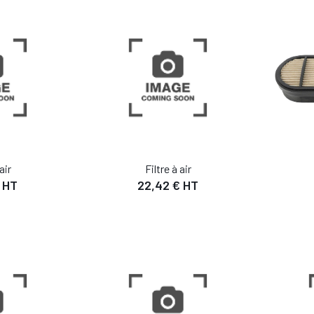
air
Filtre à air
 HT
22,42 € HT
IL
DÉTAIL
 PANIER
AJOUTER AU PANIER
AJO