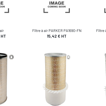
air
Filtre à air PARKER PA1690-FN
Filtre
€ HT
15,42 € HT
IL
DÉTAIL
 PANIER
AJOUTER AU PANIER
AJO