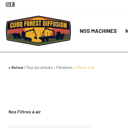
Aller
au
contenu
DÉTA
principal
NOS MACHINES
AJOUTER AU
Retour
Tous les articles
Filtrations
Filtres à air
Nos Filtres à air
DÉTA
AJOUTER AU