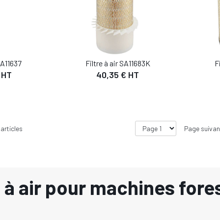
 SA11637
Filtre à air SA11683K
F
 HT
40,35 € HT
articles
Page suivan
s à air pour machines fore