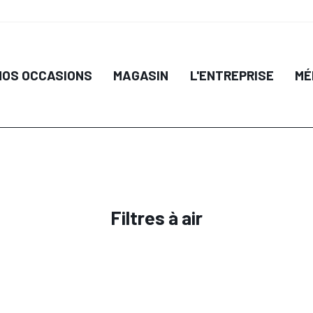
IL
DÉTAIL
NOS OCCASIONS
MAGASIN
L'ENTREPRISE
MÉ
 PANIER
AJOUTER AU PANIER
AJO
Filtres à air
IL
DÉTAIL
 PANIER
AJOUTER AU PANIER
AJO