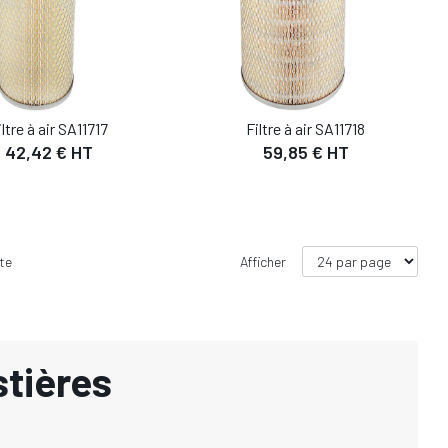
iltre à air SA11717
Filtre à air SA11718
42,42 € HT
59,85 € HT
te
Afficher
stières