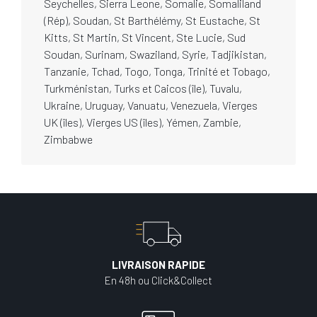
Seychelles, Sierra Leone, Somalie, Somaliland
(Rép), Soudan, St Barthélémy, St Eustache, St
Kitts, St Martin, St Vincent, Ste Lucie, Sud
Soudan, Surinam, Swaziland, Syrie, Tadjikistan,
Tanzanie, Tchad, Togo, Tonga, Trinité et Tobago,
Turkménistan, Turks et Caicos (île), Tuvalu,
Ukraine, Uruguay, Vanuatu, Venezuela, Vierges
UK (îles), Vierges US (îles), Yémen, Zambie,
Zimbabwe
LIVRAISON RAPIDE
En 48h ou Click&Collect