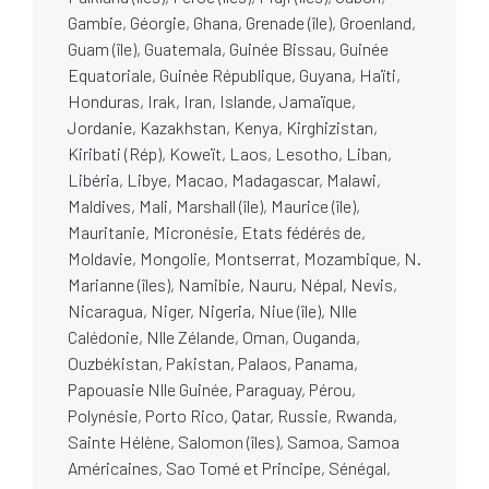
Gambie, Géorgie, Ghana, Grenade (île), Groenland,
Guam (île), Guatemala, Guinée Bissau, Guinée
Equatoriale, Guinée République, Guyana, Haïti,
Honduras, Irak, Iran, Islande, Jamaïque,
Jordanie, Kazakhstan, Kenya, Kirghizistan,
Kiribati (Rép), Koweït, Laos, Lesotho, Liban,
Libéria, Libye, Macao, Madagascar, Malawi,
Maldives, Mali, Marshall (île), Maurice (île),
Mauritanie, Micronésie, Etats fédérés de,
Moldavie, Mongolie, Montserrat, Mozambique, N.
Marianne (îles), Namibie, Nauru, Népal, Nevis,
Nicaragua, Niger, Nigeria, Niue (île), Nlle
Calédonie, Nlle Zélande, Oman, Ouganda,
Ouzbékistan, Pakistan, Palaos, Panama,
Papouasie Nlle Guinée, Paraguay, Pérou,
Polynésie, Porto Rico, Qatar, Russie, Rwanda,
Sainte Hélène, Salomon (îles), Samoa, Samoa
Américaines, Sao Tomé et Principe, Sénégal,