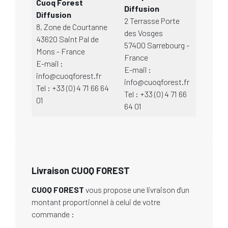
Cuoq Forest
Diffusion
Diffusion
2 Terrasse Porte
8, Zone de Courtanne
des Vosges
43620 Saint Pal de
57400 Sarrebourg -
Mons - France
France
E-mail :
E-mail :
info@cuoqforest.fr
info@cuoqforest.fr
Tel :
+33 (0) 4 71 66 64
Tel :
+33 (0) 4 71 66
01
64 01
Livraison CUOQ FOREST
CUOQ FOREST
vous propose une livraison d'un
montant proportionnel à celui de votre
commande :