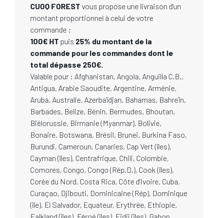
CUOQ FOREST
vous propose une livraison d'un
montant proportionnel à celui de votre
commande :
100€ HT
puis
25% du montant de la
commande pour les commandes dont le
total dépasse 250€.
Valable pour : Afghanistan, Angola, Anguilla C.B.,
Antigua, Arabie Saoudite, Argentine, Arménie,
Aruba, Australie, Azerbaïdjan, Bahamas, Bahreïn,
Barbades, Belize, Bénin, Bermudes, Bhoutan,
Biélorussie, Birmanie (Myanmar), Bolivie,
Bonaire, Botswana, Brésil, Brunei, Burkina Faso,
Burundi, Cameroun, Canaries, Cap Vert (îles),
Cayman (îles), Centrafrique, Chili, Colombie,
Comores, Congo, Congo (Rép.D.), Cook (îles),
Corée du Nord, Costa Rica, Côte d'Ivoire, Cuba,
Curaçao, Djibouti, Dominicaine (Rép), Dominique
(île), El Salvador, Equateur, Erythrée, Ethiopie,
Falkland (îles), Féroé (îles), Fidji (îles), Gabon,