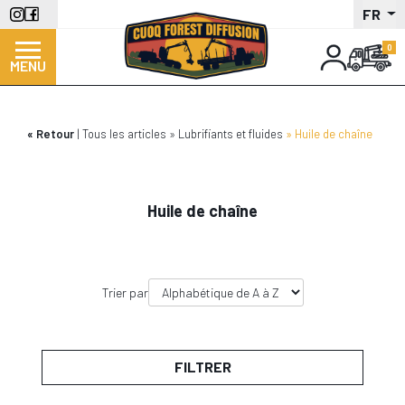
Aller
FR
au
contenu
MENU
principal
Retour
Tous les articles
Lubrifiants et fluides
Huile de chaîne
Huile de chaîne
Trier par
FILTRER