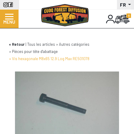
Aller
FR
au
contenu
MENU
principal
Retour
Tous les articles
Autres catégories
Pièces pour tête d'abattage
Vis hexagonale M8x65 12.9 Log Max RE501078