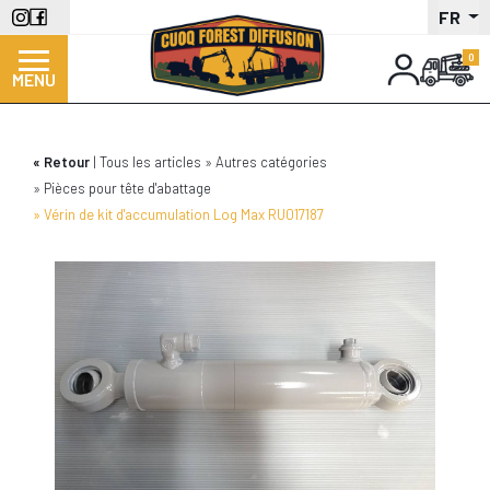
Aller
FR
au
contenu
MENU
principal
Retour
Tous les articles
Autres catégories
Pièces pour tête d'abattage
Vérin de kit d'accumulation Log Max RU017187