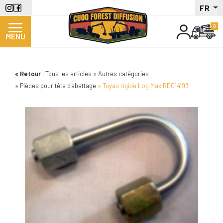
Aller
FR
au
contenu
MENU
principal
Retour
Tous les articles
Autres catégories
Pièces pour tête d'abattage
Tuyau rigide Log Max RE014193