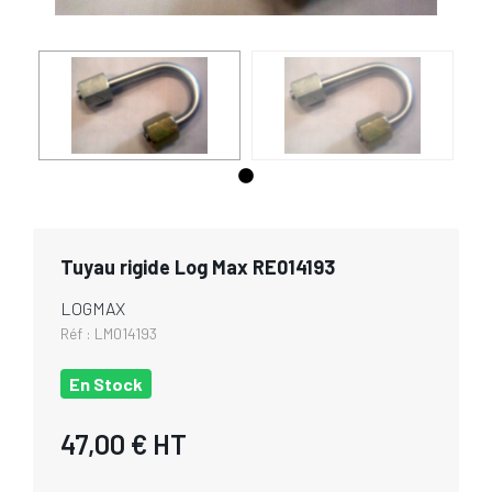
Tuyau rigide Log Max RE014193
LOGMAX
Réf :
LM014193
En Stock
47,00 €
HT