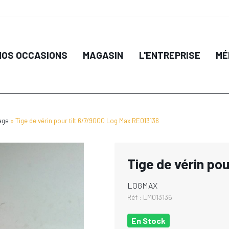
NOS OCCASIONS
MAGASIN
L'ENTREPRISE
MÉ
age
Tige de vérin pour tilt 6/7/9000 Log Max RE013136
Tige de vérin po
LOGMAX
Réf :
LM013136
En Stock