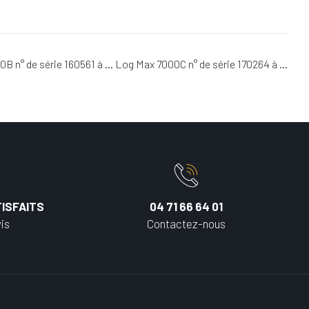
00B n° de série 160561 à … Log Max 7000C n° de série 170264 à …
ISFAITS
04 71 66 64 01
is
Contactez-nous