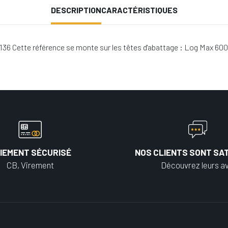
DESCRIPTION
CARACTÉRISTIQUES
3136 Cette référence se monte sur les têtes d'abattage : Log Max 60
IEMENT SÉCURISÉ
NOS CLIENTS SONT SAT
CB, Virement
Découvrez leurs av