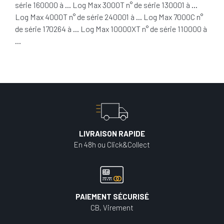
série 160000 à … Log Max 3000T n° de série 130001 à …
Log Max 4000T n° de série 240001 à … Log Max 7000C n°
de série 170264 à … Log Max 10000XT n° de série 110000 à
…
LIVRAISON RAPIDE
En 48h ou Click&Collect
PAIEMENT SÉCURISÉ
CB, Virement