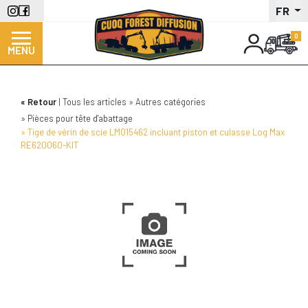
Aller
FR
au
contenu
MENU
principal
Retour
Tous les articles
Autres catégories
Pièces pour tête d'abattage
Tige de vérin de scie LM015462 incluant piston et culasse Log Max
RE620060-KIT