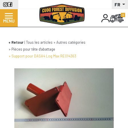
Aller
FR
au
contenu
MENU
principal
Retour
Tous les articles
Autres catégories
Pièces pour tête d'abattage
Support pour DASA4 Log Max RE014363