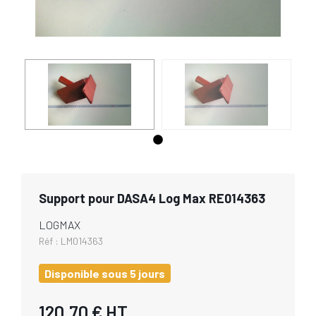
Support pour DASA4 Log Max RE014363
LOGMAX
Réf :
LM014363
Disponible sous 5 jours
120,70 €
HT