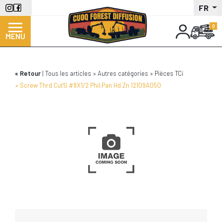
Aller
FR
au
contenu
MENU
principal
Retour
Tous les articles
Autres catégories
Pièces TCi
Screw Thrd Cut'G #8X1/2 Phil.Pan Hd Zn 12109A050