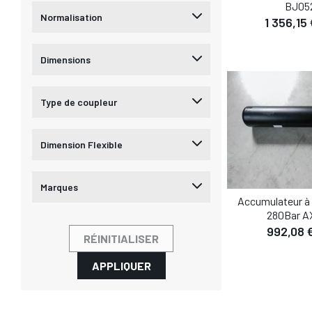
BJ05
Normalisation
DÉTA
1 356,15
AJOUTER AU
Dimensions
Type de coupleur
Dimension Flexible
Marques
Accumulateur à
280Bar A
992,08 
RÉINITIALISER
DÉTA
APPLIQUER
AJOUTER AU