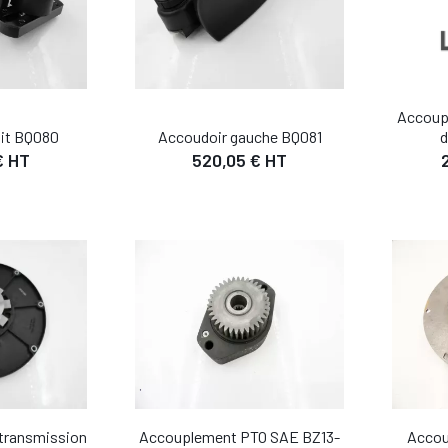
Accoup
oit BQ080
Accoudoir gauche BQ081
d
IL
DÉTAIL
€ HT
520,05 € HT
 PANIER
AJOUTER AU PANIER
AJO
transmission
Accouplement PTO SAE BZ13-
Accou