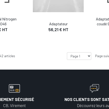
l Nitrogen
Adaptat
Adaptateur
X046
coudé 9
56,21 € HT
€ HT
42
articles
Page sui
IEMENT SÉCURISÉ
NOS CLIENTS SONT SAT
CB, Virement
Découvrez leurs av