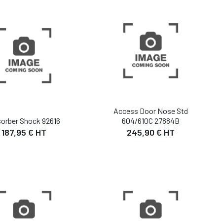
UTER AU PANIER
AJOUTER AU PANIER
Access Door Nose Std
orber Shock 92616
604/610C 27884B
187,95 € HT
245,90 € HT
DÉTAIL
DÉTAIL
UTER AU PANIER
AJOUTER AU PANIER