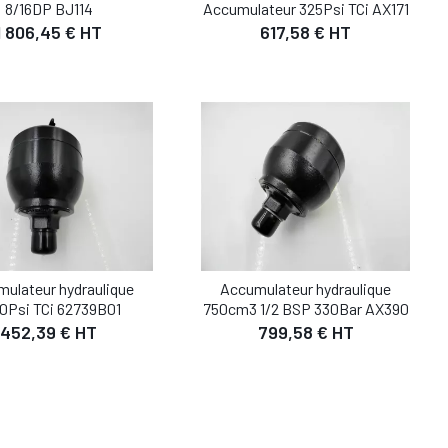
8/16DP BJ114
Accumulateur 325Psi TCi AX171
DÉTAIL
DÉTAIL
1 806,45 € HT
617,58 € HT
UTER AU PANIER
AJOUTER AU PANIER
ulateur hydraulique
Accumulateur hydraulique
0Psi TCi 62739B01
750cm3 1/2 BSP 330Bar AX390
452,39 € HT
799,58 € HT
DÉTAIL
DÉTAIL
UTER AU PANIER
AJOUTER AU PANIER