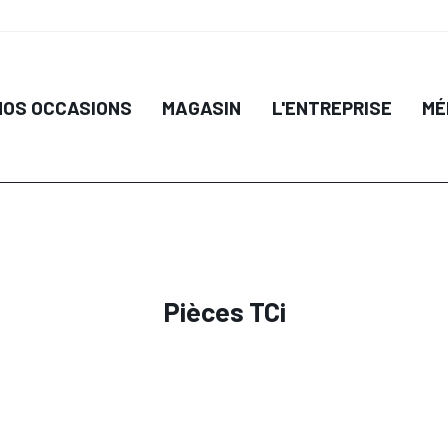
IL
DÉTAIL
NOS OCCASIONS
MAGASIN
L'ENTREPRISE
MÉ
 PANIER
AJOUTER AU PANIER
AJO
Pièces TCi
IL
DÉTAIL