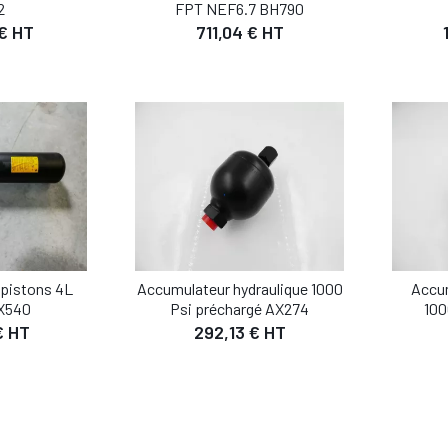
2
FPT NEF6.7 BH790
IL
DÉTAIL
 € HT
711,04 € HT
 PANIER
AJOUTER AU PANIER
AJO
 pistons 4L
Accumulateur hydraulique 1000
Accum
X540
Psi préchargé AX274
100
€ HT
292,13 € HT
IL
DÉTAIL
 PANIER
AJOUTER AU PANIER
AJO