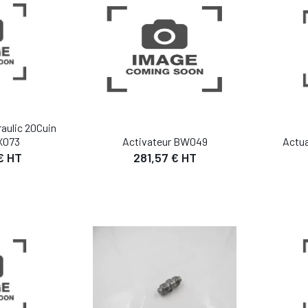
aulic 20Cuin
X073
Activateur BW049
Actua
€ HT
281,57 € HT