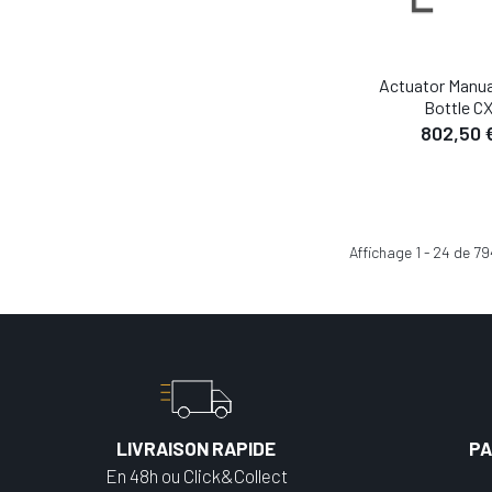
Actuator Manua
Bottle C
802,50 
Affichage
1
-
24
de
79
LIVRAISON RAPIDE
PA
En 48h ou Click&Collect