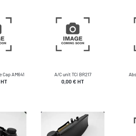
 PANIER
AJOUTER AU PANIER
AJO
le Cap AM641
A/C unit TCi BR217
Abs
 HT
0,00 € HT
IL
DÉTAIL
 PANIER
AJOUTER AU PANIER
AJO