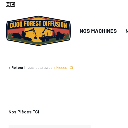
Aller
au
contenu
DÉTA
principal
NOS MACHINES
AJOUTER AU
Retour
Tous les articles
Pièces TCi
Nos Pièces TCi
DÉTA