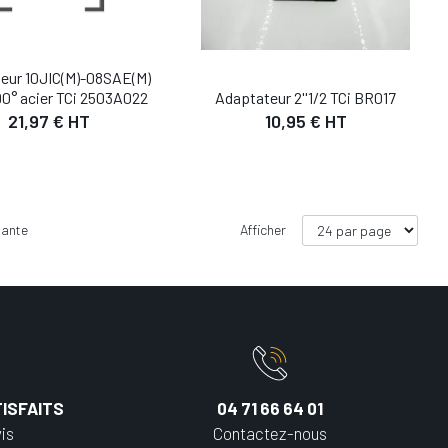
eur 10JIC(M)-08SAE(M)
Adaptateur 2''1/2 TCi BR017
0° acier TCi 2503A022
10,95 € HT
21,97 € HT
vante
Afficher
ISFAITS
04 71 66 64 01
is
Contactez-nous