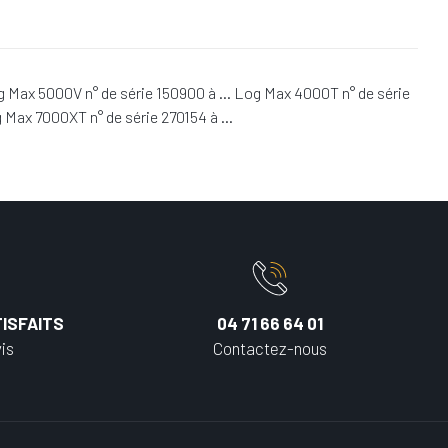
g Max 5000V n° de série 150900 à … Log Max 4000T n° de série
 Max 7000XT n° de série 270154 à …
ISFAITS
04 71 66 64 01
is
Contactez-nous