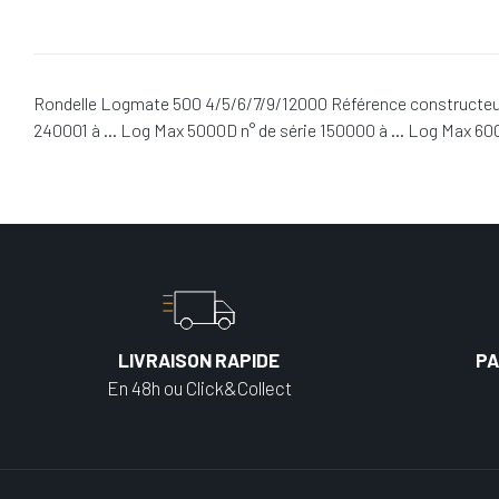
Rondelle Logmate 500 4/5/6/7/9/12000 Référence constructeur 
240001 à … Log Max 5000D n° de série 150000 à … Log Max 6000
LIVRAISON RAPIDE
PA
En 48h ou Click&Collect