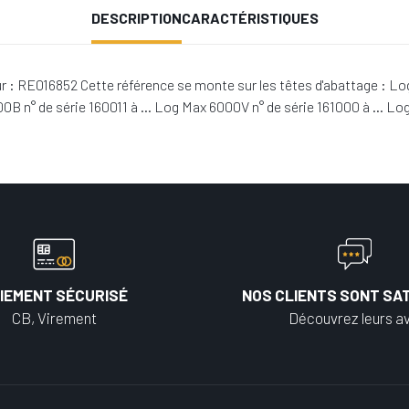
DESCRIPTION
CARACTÉRISTIQUES
: RE016852 Cette référence se monte sur les têtes d'abattage : Lo
B n° de série 160011 à … Log Max 6000V n° de série 161000 à … Log
IEMENT SÉCURISÉ
NOS CLIENTS SONT SAT
CB, Virement
Découvrez leurs av