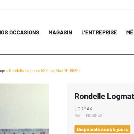
NOS OCCASIONS
MAGASIN
L'ENTREPRISE
MÉ
age
Rondelle Logmate 5XX Log Max RE016852
Rondelle Logma
LOGMAX
Réf :
LM016852
Disponible sous 5 jours