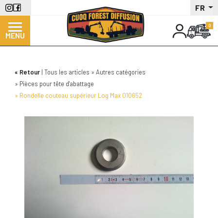
Aller
FR
au
contenu
MENU
principal
Retour
Tous les articles
Autres catégories
Pièces pour tête d'abattage
Rondelle couteau supérieur Log Max 010652