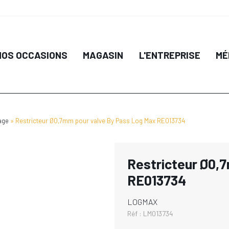
NOS OCCASIONS
MAGASIN
L'ENTREPRISE
MÉ
age
Restricteur Ø0,7mm pour valve By Pass Log Max RE013734
Restricteur Ø0,
RE013734
LOGMAX
Réf :
LM013734