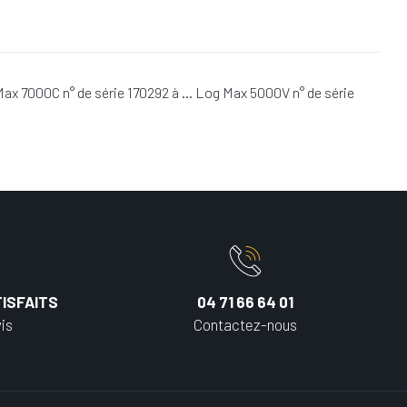
Max 7000C n° de série 170292 à … Log Max 5000V n° de série
ISFAITS
04 71 66 64 01
is
Contactez-nous