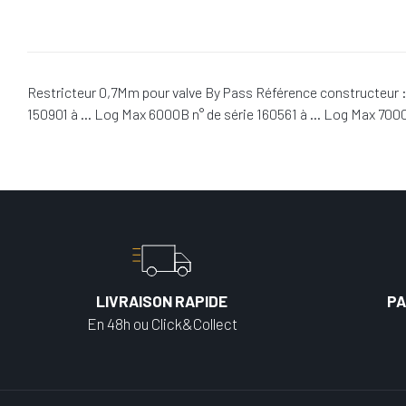
Restricteur 0,7Mm pour valve By Pass Référence constructeur :
150901 à … Log Max 6000B n° de série 160561 à … Log Max 7000
LIVRAISON RAPIDE
PA
En 48h ou Click&Collect