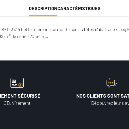
DESCRIPTION
CARACTÉRISTIQUES
 RE013734 Cette référence se monte sur les têtes d'abattage : Log 
XT n° de série 270154 à …
IEMENT SÉCURISÉ
NOS CLIENTS SONT SAT
CB, Virement
Découvrez leurs av