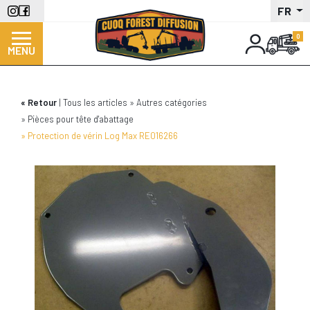
Aller
FR
au
contenu
MENU
principal
Retour
Tous les articles
Autres catégories
Pièces pour tête d'abattage
Protection de vérin Log Max RE016266