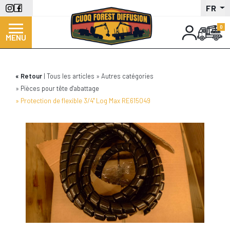
Aller
FR
au
contenu
MENU
principal
Retour
Tous les articles
Autres catégories
Pièces pour tête d'abattage
Protection de flexible 3/4'' Log Max RE615049