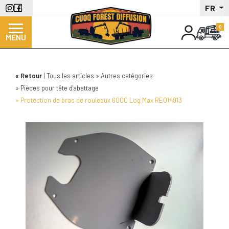
Aller
FR
au
contenu
MENU
principal
Retour
Tous les articles
Autres catégories
Pièces pour tête d'abattage
Protection de bras de rouleaux 6000 Log Max RE014913