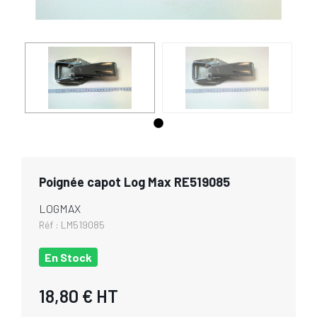
Poignée capot Log Max RE519085
LOGMAX
Réf :
LM519085
En Stock
18,80 €
HT