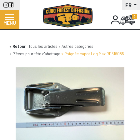
Aller
FR
au
contenu
MENU
principal
Retour
Tous les articles
Autres catégories
Pièces pour tête d'abattage
Poignée capot Log Max RE519085