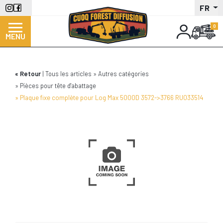
Aller
FR
au
contenu
MENU
principal
Retour
Tous les articles
Autres catégories
Pièces pour tête d'abattage
Plaque fixe complète pour Log Max 5000D 3572->3766 RU033514