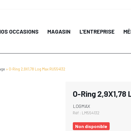
NOS OCCASIONS
MAGASIN
L'ENTREPRISE
MÉ
age
O-Ring 2,9X1,78 Log Max RU554132
O-Ring 2,9X1,78
LOGMAX
Réf :
LM554132
Non disponible