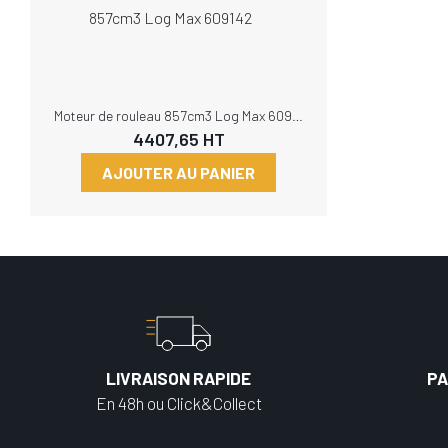
Moteur de rouleau 857cm3 Log Max 609142
4407,65
HT
AJOUTER AU PANIER
LIVRAISON RAPIDE
PA
En 48h ou Click&Collect