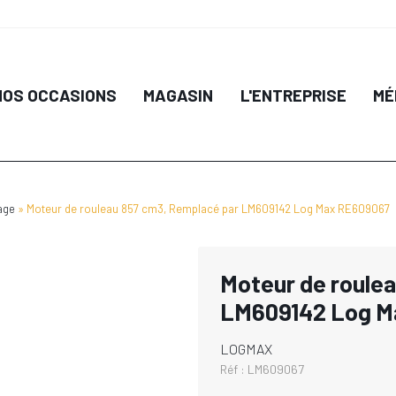
NOS OCCASIONS
MAGASIN
L'ENTREPRISE
MÉ
age
Moteur de rouleau 857 cm3, Remplacé par LM609142 Log Max RE609067
Moteur de roule
LM609142 Log M
LOGMAX
Réf :
LM609067