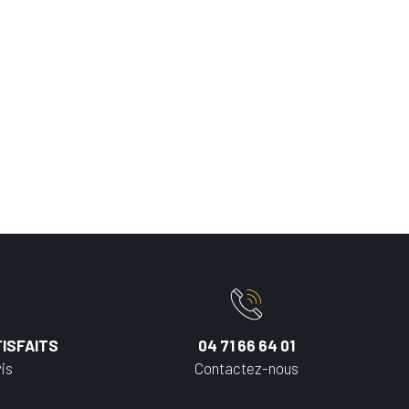
ISFAITS
04 71 66 64 01
is
Contactez-nous