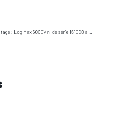
tage : Log Max 6000V n° de série 161000 à …
s