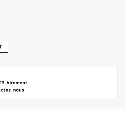
T
CB, Virement
actez-nous