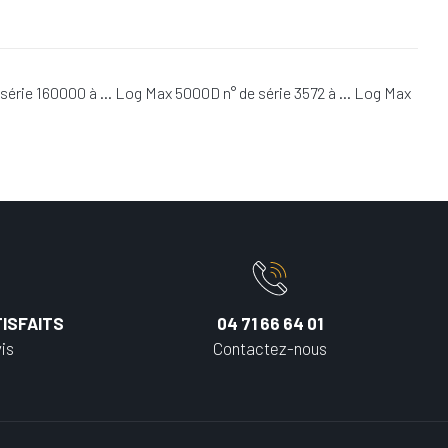
e série 160000 à … Log Max 5000D n° de série 3572 à … Log Max
ISFAITS
04 71 66 64 01
is
Contactez-nous