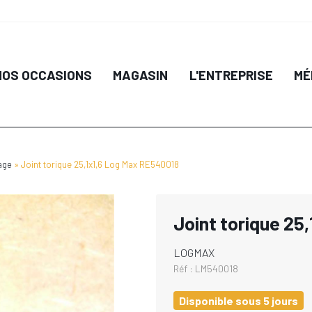
NOS OCCASIONS
MAGASIN
L'ENTREPRISE
MÉ
age
Joint torique 25,1x1,6 Log Max RE540018
Joint torique 25
LOGMAX
Réf :
LM540018
Disponible sous 5 jours