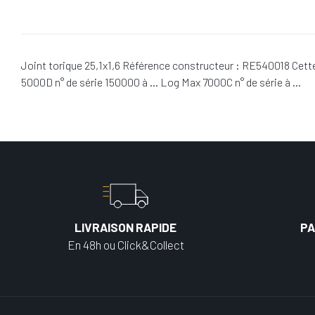
Joint torique 25,1x1,6 Référence constructeur : RE540018 Cett
5000D n° de série 150000 à … Log Max 7000C n° de série à …
LIVRAISON RAPIDE
PA
En 48h ou Click&Collect