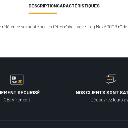
DESCRIPTION
CARACTÉRISTIQUES
e référence se monte sur les têtes d'abattage : Log Max 6000B n° d
IEMENT SÉCURISÉ
NOS CLIENTS SONT SAT
CB, Virement
Découvrez leurs av