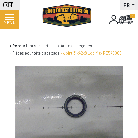
Aller
FR
au
contenu
MENU
principal
Retour
Tous les articles
Autres catégories
Pièces pour tête d'abattage
Joint 31x42x8 Log Max RE546008