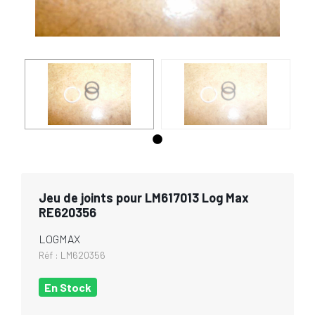
Jeu de joints pour LM617013 Log Max
RE620356
LOGMAX
Réf :
LM620356
En Stock