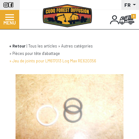
Aller
FR
au
contenu
MENU
principal
Retour
Tous les articles
Autres catégories
Pièces pour tête d'abattage
Jeu de joints pour LM617013 Log Max RE620356