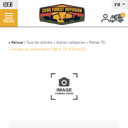
Aller
FR
au
contenu
MENU
principal
Retour
Tous les articles
Autres catégories
Pièces TCi
Flexible de climatisation 08A/C TCi 16354A033