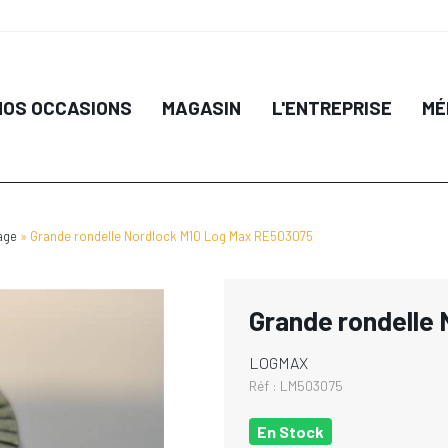
NOS OCCASIONS
MAGASIN
L'ENTREPRISE
MÉ
age
Grande rondelle Nordlock M10 Log Max RE503075
Grande rondelle
LOGMAX
Réf :
LM503075
En Stock