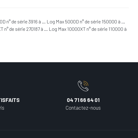
0D n° de série 3916 à … Log Max 5000D n° de série 150000 à …
 n° de série 270187 à … Log Max 10000XT n° de série 110000 à
ISFAITS
04 71 66 64 01
is
Contactez-nous