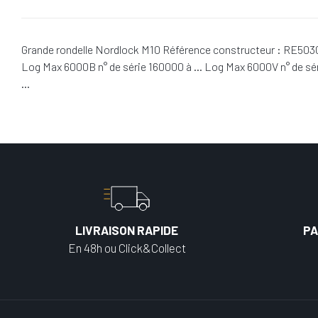
Grande rondelle Nordlock M10 Référence constructeur : RE50307
Log Max 6000B n° de série 160000 à … Log Max 6000V n° de sér
…
LIVRAISON RAPIDE
PA
En 48h ou Click&Collect