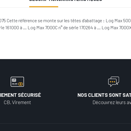
5 Cette référence se monte sur les têtes d'abattage : Log Max 500
ie 161000 à … Log Max 7000C n° de série 170264 à … Log Max 7000XT
IEMENT SÉCURISÉ
NOS CLIENTS SONT SAT
CB, Virement
Découvrez leurs av