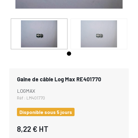
Gaîne de câble Log Max RE401770
LOGMAX
Réf :
LM401770
Disponible sous 5 jours
8,22 €
HT