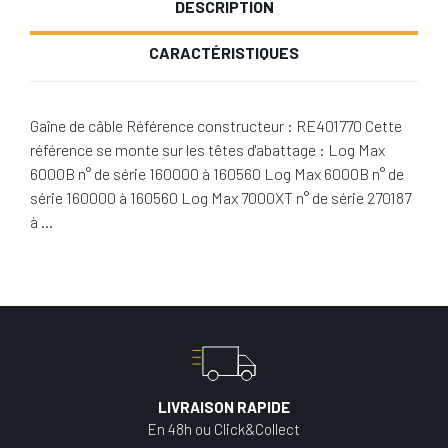
DESCRIPTION
CARACTÉRISTIQUES
Gaîne de câble Référence constructeur : RE401770 Cette
référence se monte sur les têtes d'abattage : Log Max
6000B n° de série 160000 à 160560 Log Max 6000B n° de
série 160000 à 160560 Log Max 7000XT n° de série 270187
à …
LIVRAISON RAPIDE
En 48h ou Click&Collect