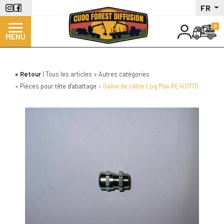
Aller
FR
au
contenu
MENU
principal
Retour
Tous les articles
Autres catégories
Pièces pour tête d'abattage
Gaîne de câble Log Max RE401770