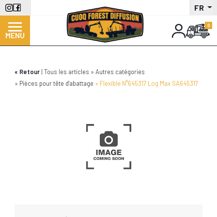
Aller
FR
au
contenu
MENU
principal
Retour
Tous les articles
Autres catégories
Pièces pour tête d'abattage
Flexible N°645317 Log Max SA645317