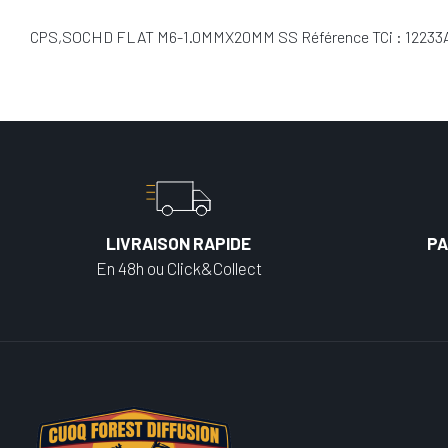
CPS,SOCHD FLAT M6-1.0MMX20MM SS Référence TCi : 12233
LIVRAISON RAPIDE
PA
En 48h ou Click&Collect