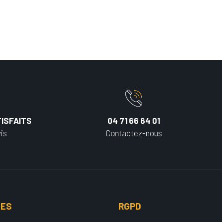
ISFAITS
04 71 66 64 01
is
Contactez-nous
UES
RGPD