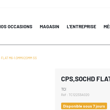
NOS OCCASIONS
MAGASIN
L'ENTREPRISE
MÉ
 FLAT M6-1.0MMX20MM SS
CPS,SOCHD FLA
TCi
Réf :
TC12233A020
Disponible sous 7 jours