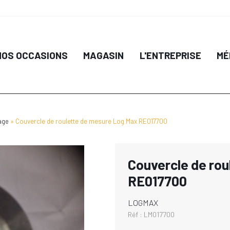
NOS OCCASIONS
MAGASIN
L'ENTREPRISE
MÉ
age
Couvercle de roulette de mesure Log Max RE017700
Couvercle de ro
RE017700
LOGMAX
Réf :
LM017700