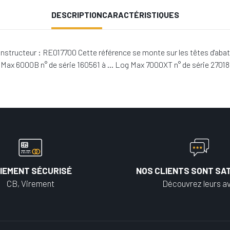
DESCRIPTION
CARACTÉRISTIQUES
structeur : RE017700 Cette référence se monte sur les têtes d'aba
 Max 6000B n° de série 160561 à … Log Max 7000XT n° de série 27018
IEMENT SÉCURISÉ
NOS CLIENTS SONT SAT
CB, Virement
Découvrez leurs av