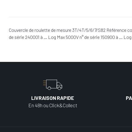
Couvercle de roulette de mesure 3T/4T/5/6/7/S82 Référence con
de série 240001 à … Log Max 5000V n° de série 150900 à … Log
LIVRAISON RAPIDE
PA
En 48h ou Click&Collect