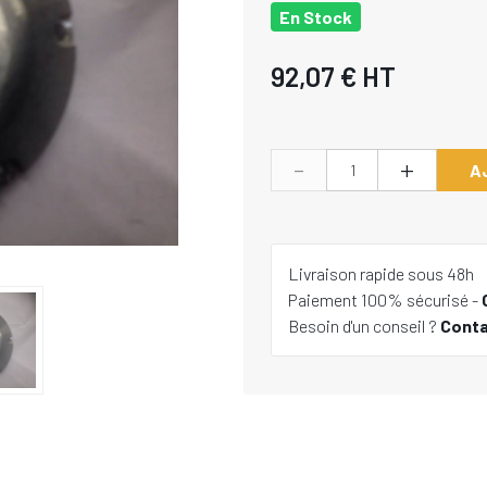
En Stock
92,07 €
HT
-
+
A
Livraison rapide sous 48h
Paiement 100% sécurisé -
Besoin d'un conseil ?
Cont