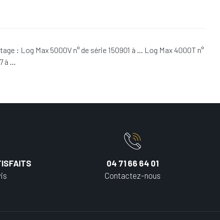
ttage : Log Max 5000V n° de série 150901 à … Log Max 4000T n°
7 à …
ISFAITS
04 71 66 64 01
is
Contactez-nous